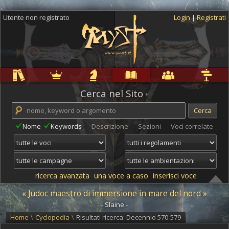
Utente non registrato
Login
|
Registrati
Regole
Ambientazioni
Campagne
Cyclopedia
Community
Altro
Cerca nel Sito
Nome
Keywords
Descrizione
Sezioni
Voci correlate
ricerca avanzata
una voce a caso
inserisci voce
« Judoc maestro di immersione in mare del nord »
- Slaine -
Home
\
Cyclopedia
\
Risultati ricerca: Decennio 570-579