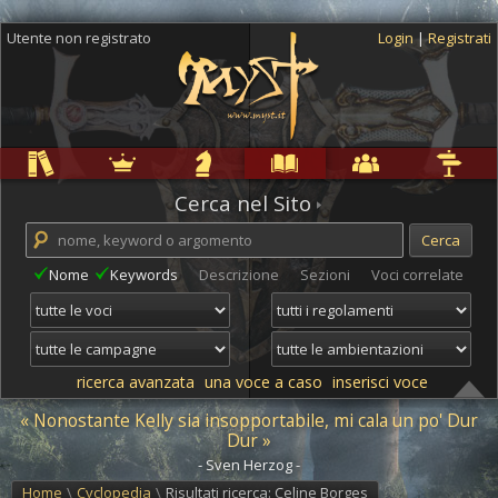
Utente non registrato
Login
|
Registrati
Regole
Ambientazioni
Campagne
Cyclopedia
Community
Altro
Cerca nel Sito
Nome
Keywords
Descrizione
Sezioni
Voci correlate
ricerca avanzata
una voce a caso
inserisci voce
« Nonostante Kelly sia insopportabile, mi cala un po' Dur
Dur »
- Sven Herzog -
Home
\
Cyclopedia
\
Risultati ricerca: Celine Borges