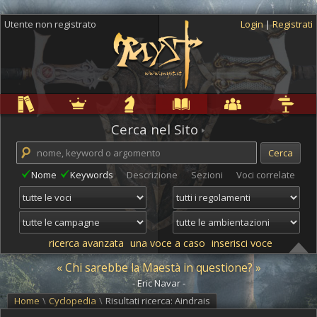
Utente non registrato
Login
|
Registrati
Regole
Ambientazioni
Campagne
Cyclopedia
Community
Altro
Cerca nel Sito
Nome
Keywords
Descrizione
Sezioni
Voci correlate
ricerca avanzata
una voce a caso
inserisci voce
« Chi sarebbe la Maestà in questione? »
- Eric Navar -
Home
\
Cyclopedia
\
Risultati ricerca: Aindrais