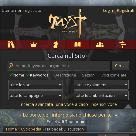
Utente non registrato
Login
|
Registrati
Regole
Ambientazioni
Campagne
Cyclopedia
Community
Altro
Cerca nel Sito
Nome
Keywords
Descrizione
Sezioni
Voci correlate
ricerca avanzata
una voce a caso
inserisci voce
« Le porte dell'inferno siano chiuse per te!! »
- Engelhaft Todenehmer -
Home
\
Cyclopedia
\
Halbedel: Discussioni