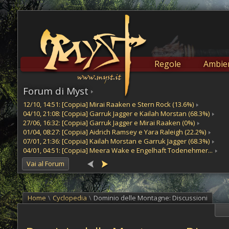
Regole
Ambien
Forum di Myst
12/10, 14:51: [Coppia] Mirai Raaken e Stern Rock (13.6%)
04/10, 21:08: [Coppia] Garruk Jagger e Kailah Morstan (68.3%)
27/06, 16:32: [Coppia] Garruk Jagger e Mirai Raaken (0%)
01/04, 08:27: [Coppia] Aidrich Ramsey e Yara Raleigh (22.2%)
07/01, 21:36: [Coppia] Kailah Morstan e Garruk Jagger (68.3%)
04/01, 04:51: [Coppia] Meera Wake e Engelhaft Todenehmer...
Vai al Forum
Home
\
Cyclopedia
\
Dominio delle Montagne: Discussioni