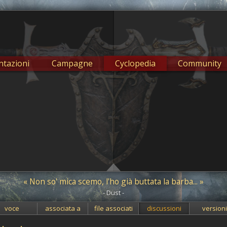
tazioni
Campagne
Cyclopedia
Community
« Non so' mica scemo, l'ho già buttata la barba... »
- Dust -
voce
associata a
file associati
discussioni
version