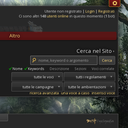
Utente non registrato
|
Login
|
Registrati
Ci sono altri
148
utenti online
in questo momento (
1
bot)
Altro
Cerca nel Sito
Nome
Keywords
Descrizione
Sezioni
Voci correlate
tutte le voci
tutti i regolamenti
tutte le campagne
tutte le ambientazioni
ricerca avanzata
una voce a caso
inserisci voce
i