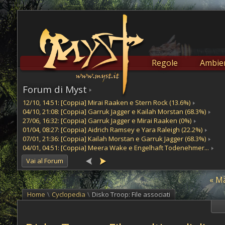
Regole
Ambien
Forum di Myst
12/10, 14:51: [Coppia] Mirai Raaken e Stern Rock (13.6%)
04/10, 21:08: [Coppia] Garruk Jagger e Kailah Morstan (68.3%)
27/06, 16:32: [Coppia] Garruk Jagger e Mirai Raaken (0%)
01/04, 08:27: [Coppia] Aidrich Ramsey e Yara Raleigh (22.2%)
07/01, 21:36: [Coppia] Kailah Morstan e Garruk Jagger (68.3%)
04/01, 04:51: [Coppia] Meera Wake e Engelhaft Todenehmer...
Vai al Forum
« Ma
Home
\
Cyclopedia
\
Disko Troop: File associati