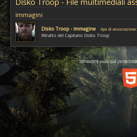
Disko Troop - File multimediali as
immagini
Disko Troop - immagine
tipo di associazione:
Ritratto del Capitano Disko Troop
207460578 visite dal 29/08/2003,