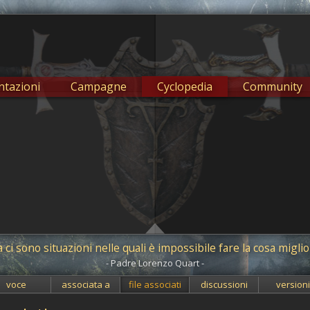
tazioni
Campagne
Cyclopedia
Community
 ci sono situazioni nelle quali è impossibile fare la cosa miglio
- Padre Lorenzo Quart -
voce
associata a
file associati
discussioni
version