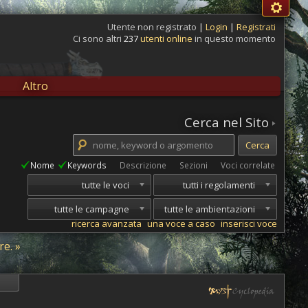
Utente non registrato
|
Login
|
Registrati
Ci sono altri
237
utenti online
in questo momento
Altro
Cerca nel Sito
Nome
Keywords
Descrizione
Sezioni
Voci correlate
tutte le voci
tutti i regolamenti
tutte le campagne
tutte le ambientazioni
ricerca avanzata
una voce a caso
inserisci voce
re. »
i