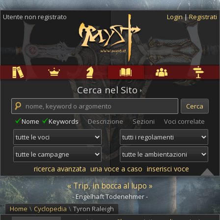
Utente non registrato
Login
|
Registrati
Regole
Ambientazioni
Campagne
Cyclopedia
Community
Altro
Cerca nel Sito
Nome
Keywords
Descrizione
Sezioni
Voci correlate
ricerca avanzata
una voce a caso
inserisci voce
« Trip, in bocca al lupo »
- Engelhaft Todenehmer -
Home
\
Cyclopedia
\
Tyron Raleigh