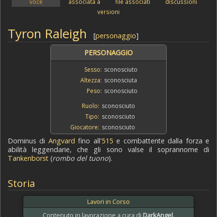
voce
associata a
file associati
discussioni
versioni
Tyron Raleigh
[
personaggio
]
PERSONAGGIO
Sesso:
sconosciuto
Altezza:
sconosciuta
Peso:
sconosciuto
Ruolo:
sconosciuto
Tipo:
sconosciuto
Giocatore:
sconosciuto
Dominus di
Angvard
fino all'
515
e combattente dalla forza e
abilità leggendarie, che gli sono valse il soprannome di
Tankenborst
(
rombo del tuono
).
Storia
Lavori in Corso
Contenuto in lavorazione a cura di
DarkAngel
.