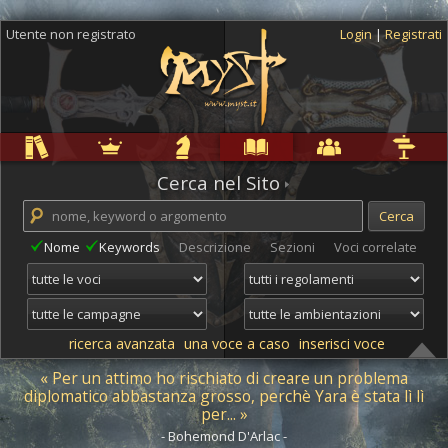
Utente non registrato
Login
|
Registrati
Regole
Ambientazioni
Campagne
Cyclopedia
Community
Altro
Cerca nel Sito
Nome
Keywords
Descrizione
Sezioni
Voci correlate
ricerca avanzata
una voce a caso
inserisci voce
« Per un attimo ho rischiato di creare un problema
diplomatico abbastanza grosso, perchè Yara è stata lì lì
per... »
- Bohemond D'Arlac -