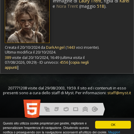
Immagine di
Laury Trent
, figlia di
Karel
e
Nora Trent
(maggio
518
).
Creata il 20/10/2024 da
DarkAngel
(
1443
voci inserite).
Ultima modifica il 20/10/2024.
389
visite dal 20/10/2024, 16:49 (ultima visita il
07/08/2026, 09:29) - ID univoco:
4556
[
copia negli
appunti
]
207771208 visite dal 29/08/2003, 19:59. Il sito ed i contenuti in esso
presenti sono a cura dello staff di Myst. Per informazioni:
staff@myst.it
Questo sito utilizza cookie proprietari per gestire, migliorare e
OK
personalizzare l'esperienza di navigazione. Chiudendo questa
notifica o proseguendo con la navigazione acconsenti all'utilizzo dei cookie.
Maggiori