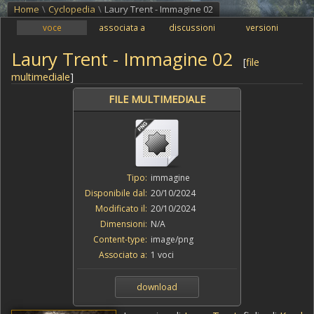
Home
\
Cyclopedia
\
Laury Trent - Immagine 02
voce
associata a
discussioni
versioni
Laury Trent - Immagine 02
[
file
multimediale
]
FILE MULTIMEDIALE
Tipo:
immagine
Disponibile dal:
20/10/2024
Modificato il:
20/10/2024
Dimensioni:
N/A
Content-type:
image/png
Associato a:
1 voci
download