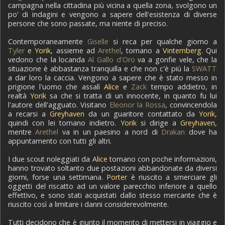
campagna nella cittadina più vicina a quella zona, svolgono un
po' di indagini e vengono a sapere dell'esistenza di diverse
persone che sono passate, ma niente di preciso.
Contemporaneamente
Giselle
si reca per qualche giorno a
Tyler
e
Yorik
, assieme ad
Arethel
, tornano a
Vintemberg
. Qui
vedono che la locanda
Al Gallo d'Oro
va a gonfie vele, che la
situazione è abbastanza tranquilla e che non c'è più la
SWATT
a dar loro la caccia. Vengono a sapere che è stato messo in
prigione l'uomo che assalì
Alice
e
Zack
tempo addietro, in
realtà
Yorik
sa che si tratta di un innocente, in quanto fu lui
l'autore dell'agguato. Visitano
Eleonor la Rossa
, convincendola
a recarsi a
Greyhaven
da un guaritore contattato da
Yorik
,
quindi con lei tornano indietro.
Yorik
si dirige a
Greyhaven
,
mentre
Arethel
va in un paesino a nord di
Drakan
dove ha
appuntamento con tutti gli altri.
I due scout noleggiati da
Alice
tornano con poche informazioni,
hanno trovato soltanto due postazioni abbandonate da diversi
giorni, forse una settimana.
Porter
è riuscito a smerciare gli
oggetti del riscatto ad un valore parecchio inferiore a quello
effettivo, e sono stati acquistati dallo stesso mercante che è
riuscito così a limitare i danni considerevolmente.
Tutti decidono che è giunto il momento di mettersi in viaggio e