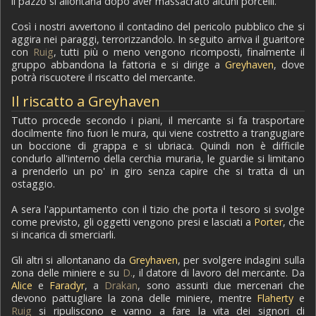
il pazzo si allontana dopo aver massacrato alcuni porcelli.
Così i nostri avvertono il contadino del pericolo pubblico che si
aggira nei paraggi, terrorizzandolo. In seguito arriva il guaritore
con
Ruig
, tutti più o meno vengono ricomposti, finalmente il
gruppo abbandona la fattoria e si dirige a
Greyhaven
, dove
potrà riscuotere il riscatto del mercante.
Il riscatto a Greyhaven
Tutto procede secondo i piani, il mercante si fa trasportare
docilmente fino fuori le mura, qui viene costretto a trangugiare
un boccione di grappa e si ubriaca. Quindi non è difficile
condurlo all'interno della cerchia muraria, le guardie si limitano
a prenderlo un po' in giro senza capire che si tratta di un
ostaggio.
A sera l'appuntamento con il tizio che porta il tesoro si svolge
come previsto, gli oggetti vengono presi e lasciati a
Porter
, che
si incarica di smerciarli.
Gli altri si allontanano da
Greyhaven
, per svolgere indagini sulla
zona delle miniere e su
D.
, il datore di lavoro del mercante. Da
Alice
e
Faradyr
, a
Drakan
, sono assunti due mercenari che
devono pattugliare la zona delle miniere, mentre
Flaherty
e
Ruig
si ripuliscono e vanno a fare la vita dei signori di