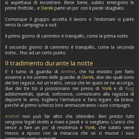
si aspettava di incontrare. Bene bene, subito emergono le
prime frottole... e
Derek
parte un po' con il piede sbagliato.
Comunque il gruppo accetta il lavoro e l'indomani si parte
verso la campagna a sud.
Il primo giorno di cammino è tranquillo, come la prima notte.
Il secondo giorno di cammino è tranquillo, come la seconda
notte... fino ad un certo punto.
Il tradimento durante la notte
E' il turno di guardia di
Arethel
, che ha insistito per farlo
assieme a tre uomini delle guardie di
Derek
, due dei quali sono
dei bei ragazzi. Ad un tratto, senza che lei quasi se ne accorga,
due dei tre tizi si posizionano nei pressi di
Yorik
e di
Ruig
addormentati, quindi, sottovoce, comunicano alla ragazza di
deporre le armi, togliersi l'armatura e farsi legare da brava,
perché al primo scherzo loro ammazzeranno i suoi compagni.
Arethel
non può far altro che obbedire. Ben presto tutti
vengono legati stretti a mani e piedi e si svegliano. L'unico che
riesce a fare un po' di resistenza è
Yorik
, che subito viene
messo a riposo con la minaccia che se si muove i suoi
compagni sono spacciati.