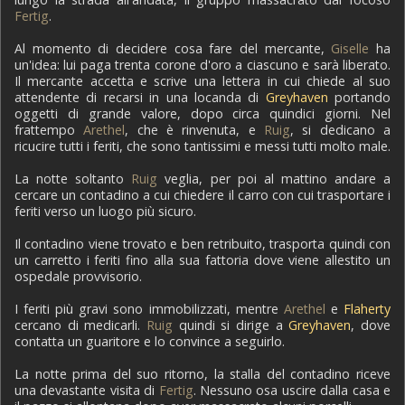
Fertig
.
Al momento di decidere cosa fare del mercante,
Giselle
ha
un'idea: lui paga trenta corone d'oro a ciascuno e sarà liberato.
Il mercante accetta e scrive una lettera in cui chiede al suo
attendente di recarsi in una locanda di
Greyhaven
portando
oggetti di grande valore, dopo circa quindici giorni. Nel
frattempo
Arethel
, che è rinvenuta, e
Ruig
, si dedicano a
ricucire tutti i feriti, che sono tantissimi e messi tutti molto male.
La notte soltanto
Ruig
veglia, per poi al mattino andare a
cercare un contadino a cui chiedere il carro con cui trasportare i
feriti verso un luogo più sicuro.
Il contadino viene trovato e ben retribuito, trasporta quindi con
un carretto i feriti fino alla sua fattoria dove viene allestito un
ospedale provvisorio.
I feriti più gravi sono immobilizzati, mentre
Arethel
e
Flaherty
cercano di medicarli.
Ruig
quindi si dirige a
Greyhaven
, dove
contatta un guaritore e lo convince a seguirlo.
La notte prima del suo ritorno, la stalla del contadino riceve
una devastante visita di
Fertig
. Nessuno osa uscire dalla casa e