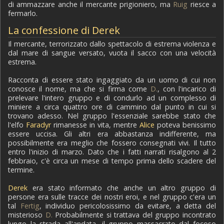
di ammazzare anche il mercante prigioniero, ma
Ruig
riesce a
fermarlo.
La confessione di Derek
Il mercante, terrorizzato dallo spettacolo di estrema violenza e
dal mare di sangue versato, vuota il sacco con una velocità
estrema.
Racconta di essere stato ingaggiato da un uomo di cui non
conosce il nome, ma che si firma come
D.
, con l'incarico di
prelevare l'intero gruppo e di condurlo ad un complesso di
miniere a circa quattro ore di cammino dal punto in cui si
trovano adesso. Nel gruppo l'essenziale sarebbe stato che
l'elfo
Faradyr
rimanesse in vita, mentre
Alice
poteva benissimo
essere uccisa. Gli altri era abbastanza indifferente, ma
possibilmente era meglio che fossero consegnati vivi. Il tutto
entro l'inizio di marzo. Dato che i fatti narrati risalgono al 2
febbraio, c'è circa un mese di tempo prima dello scadere del
termine.
Derek
era stato informato che anche un altro gruppo di
persone era sulle tracce dei nostri eroi, e nel gruppo c'era un
tal
Fertig
, individuo pericolosissimo da evitare, a detta del
misterioso
D.
Probabilmente si trattava del gruppo incontrato
lungo la strada all'andata, il gruppo massacrato dal focoso