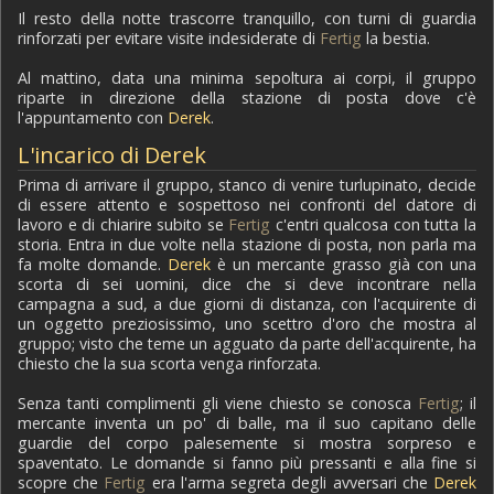
Il resto della notte trascorre tranquillo, con turni di guardia
rinforzati per evitare visite indesiderate di
Fertig
la bestia.
Al mattino, data una minima sepoltura ai corpi, il gruppo
riparte in direzione della stazione di posta dove c'è
l'appuntamento con
Derek
.
L'incarico di Derek
Prima di arrivare il gruppo, stanco di venire turlupinato, decide
di essere attento e sospettoso nei confronti del datore di
lavoro e di chiarire subito se
Fertig
c'entri qualcosa con tutta la
storia. Entra in due volte nella stazione di posta, non parla ma
fa molte domande.
Derek
è un mercante grasso già con una
scorta di sei uomini, dice che si deve incontrare nella
campagna a sud, a due giorni di distanza, con l'acquirente di
un oggetto preziosissimo, uno scettro d'oro che mostra al
gruppo; visto che teme un agguato da parte dell'acquirente, ha
chiesto che la sua scorta venga rinforzata.
Senza tanti complimenti gli viene chiesto se conosca
Fertig
; il
mercante inventa un po' di balle, ma il suo capitano delle
guardie del corpo palesemente si mostra sorpreso e
spaventato. Le domande si fanno più pressanti e alla fine si
scopre che
Fertig
era l'arma segreta degli avversari che
Derek