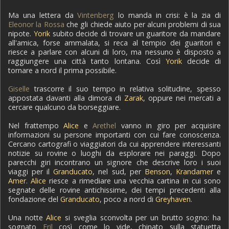
Ma una lettera da
Vintenberg
lo manda in crisi: è la zia di
Eleonor la Rossa
che gli chiede aiuto per alcuni problemi di sua
nipote.
Yorik
subito decide di trovare un guaritore da mandare
all'amica, forse ammalata, si reca al tempio dei guaritori e
riesce a parlare con alcuni di loro, ma nessuno è disposto a
raggiungere una città tanto lontana. Così
Yorik
decide di
tornare a nord il prima possibile.
Giselle
trascorre il suo tempo in relativa solitudine, spesso
appostata davanti alla dimora di
Zarak
, oppure nei mercati a
cercare qualcuno da borseggiare.
Nel frattempo
Alice
e
Arethel
vanno in giro per acquisire
informazioni su persone importanti con cui fare conoscenza.
Cercano cartografi o viaggiatori da cui apprendere interessanti
notizie su rovine o luoghi da esplorare nei paraggi. Dopo
parecchi giri incontrano un signore che descrive loro i suoi
viaggi per il
Granducato
, nel sud, per
Benson
,
Krandamer
e
Amer
.
Alice
riesce a rimediare una vecchia cartina in cui sono
segnate delle rovine antichissime, dei tempi precedenti alla
fondazione del
Granducato
, poco a nord di
Greyhaven
.
Una notte
Alice
si sveglia sconvolta per un brutto sogno: ha
sognato
Eril
così come lo vide, chinato sulla statuetta