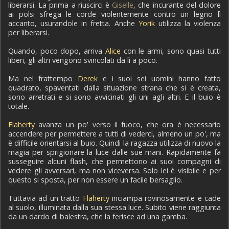
liberarsi. La prima a riuscirci è
Giselle
, che incurante del dolore
ai polsi sfrega le corde violentemente contro un legno lì
accanto, usurandole in fretta. Anche
Yorik
utilizza la violenza
per liberarsi.
Quando, poco dopo, arriva
Alice
con le armi, sono quasi tutti
liberi, gli altri vengono svincolati da lì a poco.
Ma nel frattempo
Derek
e i suoi sei uomini hanno fatto
quadrato, spaventati dalla situazione strana che si è creata,
sono arretrati e si sono avvicinati gli uni agli altri. E il buio è
totale.
Flaherty
avanza un po' verso il fuoco, che ora è necessario
accendere per permettere a tutti di vederci, almeno un po', ma
è difficile orientarsi al buio. Quindi la ragazza utilizza di nuovo la
magia per sprigionare la luce dalle sue mani. Rapidamente fa
susseguire alcuni flash, che permettono ai suoi compagni di
vedere gli avversari, ma non viceversa. Solo lei è visibile e per
questo si sposta, per non essere un facile bersaglio.
Tuttavia ad un tratto
Flaherty
inciampa rovinosamente e cade
al suolo, illuminata dalla sua stessa luce. Subito viene raggiunta
da un dardo di balestra, che la ferisce ad una gamba.