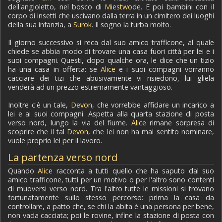
dell'angioletto, nel bosco di
Miestwode
. E poi bambini con il
corpo di insetti che uscivano dalla terra in un cimitero dei luoghi
della sua infanzia, a
Surok
. Il sogno la turba molto.
Il giorno successivo si reca dal suo amico trafficone, al quale
chiede se abbia modo di trovare una casa fuori città per lei e i
suoi compagni. Questi, dopo qualche ora, le dice che un tizio
ha una casa in offerta: se
Alice
e i suoi compagni vorranno
cacciare dei tizi che abusivamente vi risiedono, lui gliela
venderà ad un prezzo estremamente vantaggioso.
Inoltre c'è un tale,
Devon
, che vorrebbe affidare un incarico a
lei e ai suoi compagni. Aspetta alla quarta stazione di posta
verso nord, lungo la via del fiume.
Alice
rimane sorpresa di
scoprire che il tal
Devon
, che lei non ha mai sentito nominare,
vuole proprio lei per il lavoro.
La partenza verso nord
Quando
Alice
racconta a tutti quello che ha saputo dal suo
amico trafficone, tutti per un motivo o per l'altro sono contenti
di muoversi verso nord. Tra l'altro tutte le missioni si trovano
fortunatamente sullo stesso percorso: prima la casa da
controllare, a patto che, se chi la abita è una persona per bene,
non vada cacciata; poi le rovine, infine la stazione di posta con