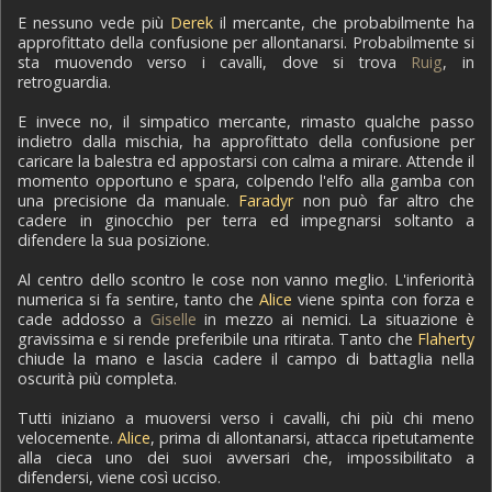
E nessuno vede più
Derek
il mercante, che probabilmente ha
approfittato della confusione per allontanarsi. Probabilmente si
sta muovendo verso i cavalli, dove si trova
Ruig
, in
retroguardia.
E invece no, il simpatico mercante, rimasto qualche passo
indietro dalla mischia, ha approfittato della confusione per
caricare la balestra ed appostarsi con calma a mirare. Attende il
momento opportuno e spara, colpendo l'elfo alla gamba con
una precisione da manuale.
Faradyr
non può far altro che
cadere in ginocchio per terra ed impegnarsi soltanto a
difendere la sua posizione.
Al centro dello scontro le cose non vanno meglio. L'inferiorità
numerica si fa sentire, tanto che
Alice
viene spinta con forza e
cade addosso a
Giselle
in mezzo ai nemici. La situazione è
gravissima e si rende preferibile una ritirata. Tanto che
Flaherty
chiude la mano e lascia cadere il campo di battaglia nella
oscurità più completa.
Tutti iniziano a muoversi verso i cavalli, chi più chi meno
velocemente.
Alice
, prima di allontanarsi, attacca ripetutamente
alla cieca uno dei suoi avversari che, impossibilitato a
difendersi, viene così ucciso.