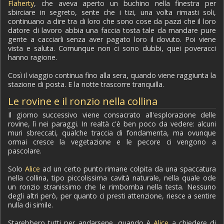
Flaherty
, che aveva aperto un buchino nella finestra per
sbirciare in segreto, sente che i tizi, una volta rimasti soli,
continuano a dire tra di loro che sono cose da pazzi che il loro
datore di lavoro abbia una faccia tosta tale da mandare pure
gente a cacciarli senza aver pagato loro il dovuto. Poi viene
vista e saluta. Comunque non ci sono dubbi, quei poveracci
hanno ragione.
Così il viaggio continua fino alla sera, quando viene raggiunta la
stazione di posta. E la notte trascorre tranquilla.
Le rovine e il ronzio nella collina
Il giorno successivo viene consacrato all'esplorazione delle
rovine, lì nei paraggi. In realtà c'è ben poco da vedere: alcuni
muri sbreccati, qualche traccia di fondamenta, ma ovunque
ormai cresce la vegetazione e le pecore ci vengono a
pascolare.
Solo
Alice
ad un certo punto rimane colpita da una spaccatura
nella collina, tipo piccolissima cavità naturale, nella quale ode
un ronzio stranissimo che le rimbomba nella testa. Nessuno
degli altri però, per quanto ci presti attenzione, riesce a sentire
nulla di simile.
Starebbero tutti per andarsene, quando è
Alice
a chiedere di