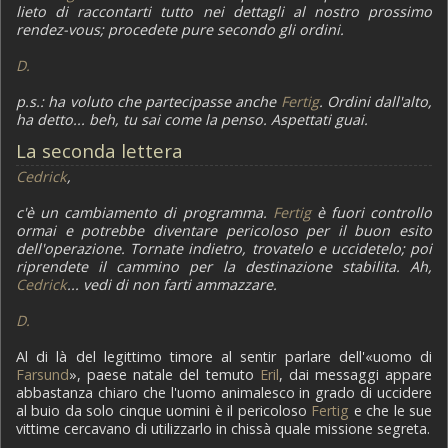
lieto di raccontarti tutto nei dettagli al nostro prossimo
rendez-vous; procedete pure secondo gli ordini.
D.
p.s.:
ha voluto che partecipasse anche
Fertig
. Ordini dall'alto,
ha detto... beh, tu sai come la penso. Aspettati guai.
La seconda lettera
Cedrick
,
c'è un cambiamento di programma.
Fertig
è fuori controllo
ormai e potrebbe diventare pericoloso per il buon esito
dell'operazione. Tornate indietro, trovatelo e uccidetelo; poi
riprendete il cammino per la destinazione stabilita. Ah,
Cedrick
... vedi di non farti ammazzare.
D.
Al di là del legittimo timore al sentir parlare dell'«uomo di
Farsund
», paese natale del temuto
Eril
, dai messaggi appare
abbastanza chiaro che l'uomo animalesco in grado di uccidere
al buio da solo cinque uomini è il pericoloso
Fertig
e che le sue
vittime cercavano di utilizzarlo in chissà quale missione segreta.