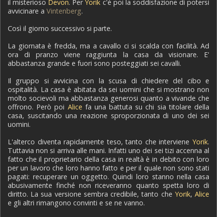
il misterioso
Devon
. Per
Yorik
c'è poi la soddisfazione di potersi
avvicinare a
Vintenberg
.
Così il giorno successivo si parte.
La giornata è fredda, ma a cavallo ci si scalda con facilità. Ad
ora di pranzo viene raggiunta la casa da visionare. E'
abbastanza grande e fuori sono posteggiati sei cavalli.
Il gruppo si avvicina con la scusa di chiedere del cibo e
ospitalità. La casa è abitata da sei uomini che si mostrano non
molto socievoli ma abbastanza generosi quanto a vivande che
offrono. Però poi
Alice
fa una battuta su chi sia titolare della
casa, suscitando una reazione sproporzionata di uno dei sei
uomini.
L'alterco diventa rapidamente teso, tanto che interviene
Yorik
.
Tuttavia non si arriva alle mani. Infatti uno dei sei tizi accenna al
fatto che il proprietario della casa in realtà è in debito con loro
per un lavoro che loro hanno fatto e per il quale non sono stati
pagati: recuperare un oggetto. Quindi loro stanno nella casa
abusivamente finché non riceveranno quanto spetta loro di
diritto. La sua versione sembra credibile, tanto che
Yorik
,
Alice
e gli altri rimangono convinti e se ne vanno.