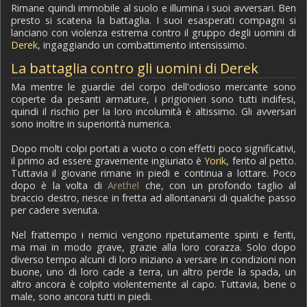
Rimane quindi immobile al suolo e illumina i suoi avversari. Ben
presto si scatena la battaglia. I suoi esasperati compagni si
lanciano con violenza estrema contro il gruppo degli uomini di
Derek
, ingaggiando un combattimento intensissimo.
La battaglia contro gli uomini di Derek
Ma mentre le guardie del corpo dell'odioso mercante sono
coperte da pesanti armature, i prigionieri sono tutti indifesi,
quindi il rischio per la loro incolumità è altissimo. Gli avversari
sono inoltre in superiorità numerica.
Dopo molti colpi portati a vuoto o con effetti poco significativi,
il primo ad essere gravemente ingiuriato è
Yorik
, ferito al petto.
Tuttavia il giovane rimane in piedi e continua a lottare. Poco
dopo è la volta di
Arethel
che, con un profondo taglio al
braccio destro, riesce in fretta ad allontanarsi di qualche passo
per cadere svenuta.
Nel frattempo i nemici vengono ripetutamente spinti e feriti,
ma mai in modo grave, grazie alla loro corazza. Solo dopo
diverso tempo alcuni di loro iniziano a versare in condizioni non
buone, uno di loro cade a terra, un altro perde la spada, un
altro ancora è colpito violentemente al capo. Tuttavia, bene o
male, sono ancora tutti in piedi.