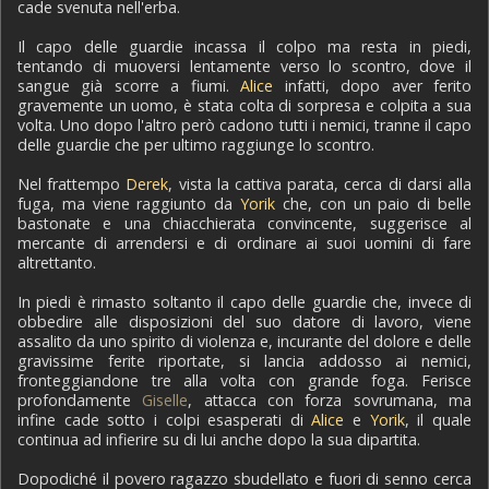
cade svenuta nell'erba.
Il capo delle guardie incassa il colpo ma resta in piedi,
tentando di muoversi lentamente verso lo scontro, dove il
sangue già scorre a fiumi.
Alice
infatti, dopo aver ferito
gravemente un uomo, è stata colta di sorpresa e colpita a sua
volta. Uno dopo l'altro però cadono tutti i nemici, tranne il capo
delle guardie che per ultimo raggiunge lo scontro.
Nel frattempo
Derek
, vista la cattiva parata, cerca di darsi alla
fuga, ma viene raggiunto da
Yorik
che, con un paio di belle
bastonate e una chiacchierata convincente, suggerisce al
mercante di arrendersi e di ordinare ai suoi uomini di fare
altrettanto.
In piedi è rimasto soltanto il capo delle guardie che, invece di
obbedire alle disposizioni del suo datore di lavoro, viene
assalito da uno spirito di violenza e, incurante del dolore e delle
gravissime ferite riportate, si lancia addosso ai nemici,
fronteggiandone tre alla volta con grande foga. Ferisce
profondamente
Giselle
, attacca con forza sovrumana, ma
infine cade sotto i colpi esasperati di
Alice
e
Yorik
, il quale
continua ad infierire su di lui anche dopo la sua dipartita.
Dopodiché il povero ragazzo sbudellato e fuori di senno cerca