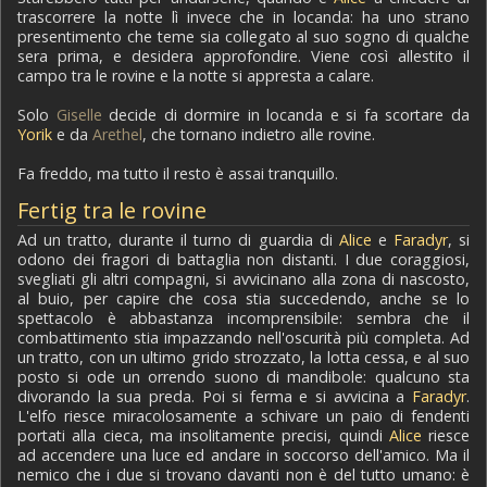
trascorrere la notte lì invece che in locanda: ha uno strano
presentimento che teme sia collegato al suo sogno di qualche
sera prima, e desidera approfondire. Viene così allestito il
campo tra le rovine e la notte si appresta a calare.
Solo
Giselle
decide di dormire in locanda e si fa scortare da
Yorik
e da
Arethel
, che tornano indietro alle rovine.
Fa freddo, ma tutto il resto è assai tranquillo.
Fertig tra le rovine
Ad un tratto, durante il turno di guardia di
Alice
e
Faradyr
, si
odono dei fragori di battaglia non distanti. I due coraggiosi,
svegliati gli altri compagni, si avvicinano alla zona di nascosto,
al buio, per capire che cosa stia succedendo, anche se lo
spettacolo è abbastanza incomprensibile: sembra che il
combattimento stia impazzando nell'oscurità più completa. Ad
un tratto, con un ultimo grido strozzato, la lotta cessa, e al suo
posto si ode un orrendo suono di mandibole: qualcuno sta
divorando la sua preda. Poi si ferma e si avvicina a
Faradyr
.
L'elfo riesce miracolosamente a schivare un paio di fendenti
portati alla cieca, ma insolitamente precisi, quindi
Alice
riesce
ad accendere una luce ed andare in soccorso dell'amico. Ma il
nemico che i due si trovano davanti non è del tutto umano: è