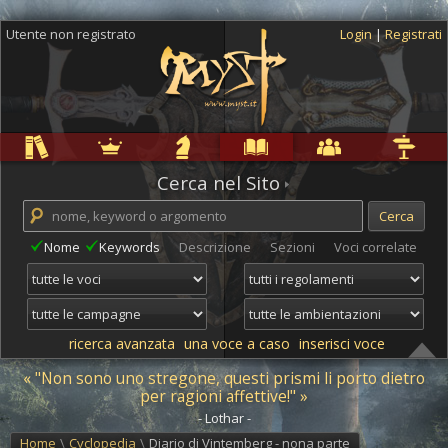
Utente non registrato
Login
|
Registrati
Regole
Ambientazioni
Campagne
Cyclopedia
Community
Altro
Cerca nel Sito
Nome
Keywords
Descrizione
Sezioni
Voci correlate
ricerca avanzata
una voce a caso
inserisci voce
« "Non sono uno stregone, questi prismi li porto dietro
per ragioni affettive!" »
- Lothar -
Home
\
Cyclopedia
\
Diario di Vintemberg - nona parte