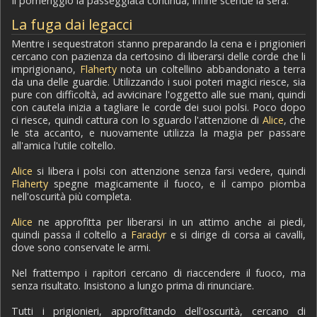
Il pomeriggio la passeggiata continua, infine scende la sera.
La fuga dai legacci
Mentre i sequestratori stanno preparando la cena e i prigionieri
cercano con pazienza da certosino di liberarsi delle corde che li
imprigionano,
Flaherty
nota un coltellino abbandonato a terra
da una delle guardie. Utilizzando i suoi poteri magici riesce, sia
pure con difficoltà, ad avvicinare l'oggetto alle sue mani, quindi
con cautela inizia a tagliare le corde dei suoi polsi. Poco dopo
ci riesce, quindi cattura con lo sguardo l'attenzione di
Alice
, che
le sta accanto, e nuovamente utilizza la magia per passare
all'amica l'utile coltello.
Alice
si libera i polsi con attenzione senza farsi vedere, quindi
Flaherty
spegne magicamente il fuoco, e il campo piomba
nell'oscurità più completa.
Alice
ne approfitta per liberarsi in un attimo anche ai piedi,
quindi passa il coltello a
Faradyr
e si dirige di corsa ai cavalli,
dove sono conservate le armi.
Nel frattempo i rapitori cercano di riaccendere il fuoco, ma
senza risultato. Insistono a lungo prima di rinunciare.
Tutti i prigionieri, approfittando dell'oscurità, cercano di