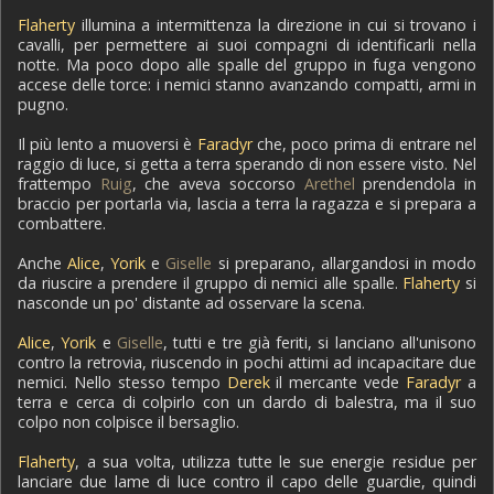
Flaherty
illumina a intermittenza la direzione in cui si trovano i
cavalli, per permettere ai suoi compagni di identificarli nella
notte. Ma poco dopo alle spalle del gruppo in fuga vengono
accese delle torce: i nemici stanno avanzando compatti, armi in
pugno.
Il più lento a muoversi è
Faradyr
che, poco prima di entrare nel
raggio di luce, si getta a terra sperando di non essere visto. Nel
frattempo
Ruig
, che aveva soccorso
Arethel
prendendola in
braccio per portarla via, lascia a terra la ragazza e si prepara a
combattere.
Anche
Alice
,
Yorik
e
Giselle
si preparano, allargandosi in modo
da riuscire a prendere il gruppo di nemici alle spalle.
Flaherty
si
nasconde un po' distante ad osservare la scena.
Alice
,
Yorik
e
Giselle
, tutti e tre già feriti, si lanciano all'unisono
contro la retrovia, riuscendo in pochi attimi ad incapacitare due
nemici. Nello stesso tempo
Derek
il mercante vede
Faradyr
a
terra e cerca di colpirlo con un dardo di balestra, ma il suo
colpo non colpisce il bersaglio.
Flaherty
, a sua volta, utilizza tutte le sue energie residue per
lanciare due lame di luce contro il capo delle guardie, quindi