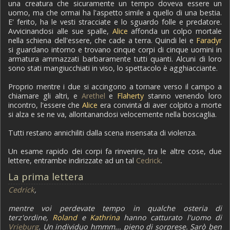
una creatura che sicuramente un tempo doveva essere un
uomo, ma che ormai ha l'aspetto simile a quello di una bestia.
E' ferito, ha le vesti stracciate e lo sguardo folle e predatore.
Avvicinandosi alle sue spalle,
Alice
affonda un colpo mortale
nella schiena dell'essere, che cade a terra. Quindi lei e
Faradyr
si guardano intorno e trovano cinque corpi di cinque uomini in
armatura ammazzati barbaramente tutti quanti. Alcuni di loro
sono stati mangiucchiati in viso, lo spettacolo è agghiacciante.
Proprio mentre i due si accingono a tornare verso il campo a
chiamare gli altri, e
Arethel
e
Flaherty
stanno venendo loro
incontro, l'essere che
Alice
era convinta di aver colpito a morte
si alza e se ne va, allontanandosi velocemente nella boscaglia.
Tutti restano annichiliti dalla scena insensata di violenza.
Un esame rapido dei corpi fa rinvenire, tra le altre cose, due
lettere, entrambe indirizzate ad un tal
Cedrick
.
La prima lettera
Cedrick
,
mentre voi perdevate tempo in qualche osteria di
terz'ordine,
Roland
e
Kathrina
hanno catturato l'uomo di
Vrieburg
. Un individuo hmmm... pieno di sorprese. Sarò ben