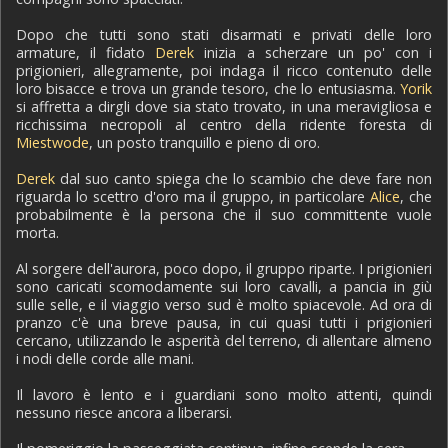
Dopo che tutti sono stati disarmati e privati delle loro
armature, il fidato
Derek
inizia a scherzare un po' con i
prigionieri, allegramente, poi indaga il ricco contenuto delle
loro bisacce e trova un grande tesoro, che lo entusiasma.
Yorik
si affretta a dirgli dove sia stato trovato, in una meravigliosa e
ricchissima necropoli al centro della ridente foresta di
Miestwode
, un posto tranquillo e pieno di oro.
Derek
dal suo canto spiega che lo scambio che deve fare non
riguarda lo scettro d'oro ma il gruppo, in particolare
Alice
, che
probabilmente è la persona che il suo committente vuole
morta.
Al sorgere dell'aurora, poco dopo, il gruppo riparte. I prigionieri
sono caricati scomodamente sui loro cavalli, a pancia in giù
sulle selle, e il viaggio verso sud è molto spiacevole. Ad ora di
pranzo c'è una breve pausa, in cui quasi tutti i prigionieri
cercano, utilizzando le asperità del terreno, di allentare almeno
i nodi delle corde alle mani.
Il lavoro è lento e i guardiani sono molto attenti, quindi
nessuno riesce ancora a liberarsi.