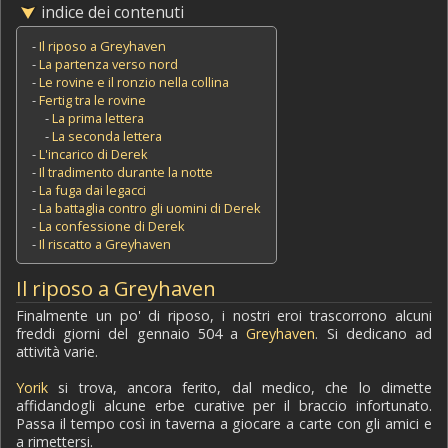
indice dei contenuti
-
Il riposo a Greyhaven
-
La partenza verso nord
-
Le rovine e il ronzio nella collina
-
Fertig tra le rovine
-
La prima lettera
-
La seconda lettera
-
L'incarico di Derek
-
Il tradimento durante la notte
-
La fuga dai legacci
-
La battaglia contro gli uomini di Derek
-
La confessione di Derek
-
Il riscatto a Greyhaven
Il riposo a Greyhaven
Finalmente un po' di riposo, i nostri eroi trascorrono alcuni
freddi giorni del gennaio 504 a
Greyhaven
. Si dedicano ad
attività varie.
Yorik
si trova, ancora ferito, dal medico, che lo dimette
affidandogli alcune erbe curative per il braccio infortunato.
Passa il tempo così in taverna a giocare a carte con gli amici e
a rimettersi.