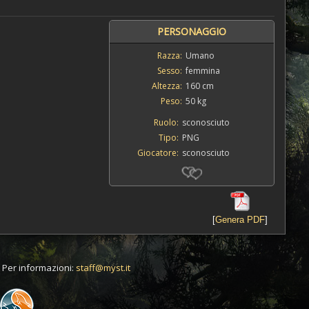
PERSONAGGIO
Razza:
Umano
Sesso:
femmina
Altezza:
160 cm
Peso:
50 kg
Ruolo:
sconosciuto
Tipo:
PNG
Giocatore:
sconosciuto
[
Genera PDF
]
t. Per informazioni:
staff@myst.it