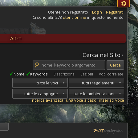
Utente non registrato
|
Login
|
Registrati
Ci sono altri
273
utenti online
in questo momento
Altro
Cerca nel Sito
Nome
Keywords
Descrizione
Sezioni
Voci correlate
tutte le voci
tutti i regolamenti
tutte le campagne
tutte le ambientazioni
ricerca avanzata
una voce a caso
inserisci voce
i