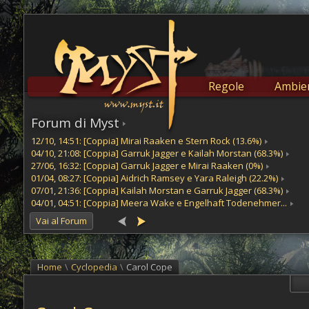
Regole
Ambien
Forum di Myst
12/10, 14:51: [Coppia] Mirai Raaken e Stern Rock (13.6%)
04/10, 21:08: [Coppia] Garruk Jagger e Kailah Morstan (68.3%)
27/06, 16:32: [Coppia] Garruk Jagger e Mirai Raaken (0%)
01/04, 08:27: [Coppia] Aidrich Ramsey e Yara Raleigh (22.2%)
07/01, 21:36: [Coppia] Kailah Morstan e Garruk Jagger (68.3%)
04/01, 04:51: [Coppia] Meera Wake e Engelhaft Todenehmer...
Vai al Forum
Home
\
Cyclopedia
\
Carol Cope