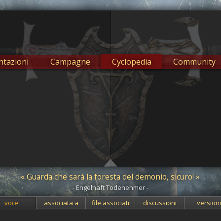
tazioni
Campagne
Cyclopedia
Community
« Guarda che sarà la foresta del demonio, sicuro! »
- Engelhaft Todenehmer -
voce
associata a
file associati
discussioni
version