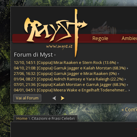
Regole
Ambien
Forum di Myst
12/10, 14:51: [Coppia] Mirai Raaken e Stern Rock (13.6%)
04/10, 21:08: [Coppia] Garruk Jagger e Kailah Morstan (68.3%)
27/06, 16:32: [Coppia] Garruk Jagger e Mirai Raaken (0%)
01/04, 08:27: [Coppia] Aidrich Ramsey e Yara Raleigh (22.2%)
07/01, 21:36: [Coppia] Kailah Morstan e Garruk Jagger (68.3%)
04/01, 04:51: [Coppia] Meera Wake e Engelhaft Todenehmer...
Vai al Forum
« Com'
Home
\
Citazioni e Frasi Celebri