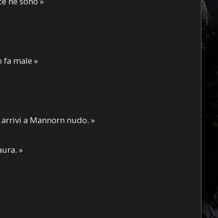
ce ne sono »
 fa male »
u arrivi a Mannorn nudo. »
aura. »