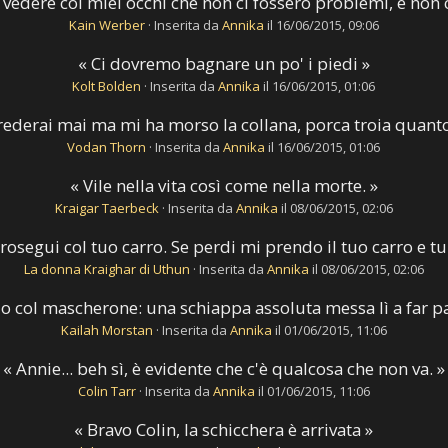
 vedere coi miei occhi che non ci fossero problemi, e non 
Kain Werber
·
Inserita da
Annika
il 16/06/2015, 09:06
« Ci dovremo bagnare un po' i piedi »
Kolt Bolden
·
Inserita da
Annika
il 16/06/2015, 01:06
crederai mai ma mi ha morso la collana, porca troia quanto
Vodan Thorn
·
Inserita da
Annika
il 16/06/2015, 01:06
« Vile nella vita così come nella morte. »
Kraigar Taerbeck
·
Inserita da
Annika
il 08/06/2015, 02:06
 prosegui col tuo carro. Se perdi mi prendo il tuo carro e t
La donna Kraighar di Uthun
·
Inserita da
Annika
il 08/06/2015, 02:06
io col mascherone: una schiappa assoluta messa lì a far p
Kailah Morstan
·
Inserita da
Annika
il 01/06/2015, 11:06
« Annie... beh sì, è evidente che c'è qualcosa che non va. »
Colin Tarr
·
Inserita da
Annika
il 01/06/2015, 11:06
« Bravo Colin, la schicchera è arrivata »