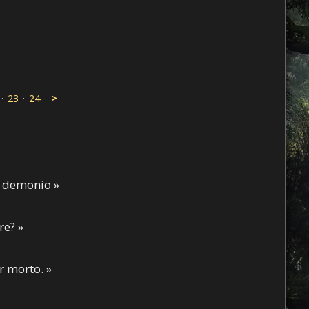
·
23
·
24
>
il demonio »
re? »
 morto. »