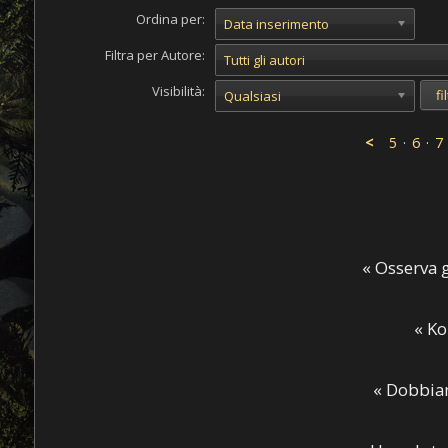
Ordina per:
Data inserimento
Filtra per Autore:
Tutti gli autori
Visibilità:
Qualsiasi
<
5
·
6
·
7
« Osserva g
« Ko
« Dobbia