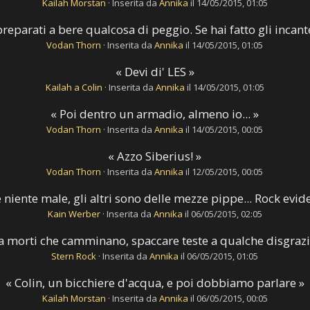
Kailah Morstan
·
Inserita da
Annika
il 14/05/2015, 01:05
preparati a bere qualcosa di peggio. Se hai fatto gli incan
Vodan Thorn
·
Inserita da
Annika
il 14/05/2015, 01:05
« Devi di' LES »
Kailah a Colin
·
Inserita da
Annika
il 14/05/2015, 01:05
« Poi dentro un armadio, almeno io... »
Vodan Thorn
·
Inserita da
Annika
il 14/05/2015, 00:05
« Azzo Siberius! »
Vodan Thorn
·
Inserita da
Annika
il 12/05/2015, 00:05
 niente male, gli altri sono delle mezze pippe... Rock ev
Kain Werber
·
Inserita da
Annika
il 06/05/2015, 02:05
 a morti che camminano, spaccare teste a qualche disgraz
Stern Rock
·
Inserita da
Annika
il 06/05/2015, 01:05
« Colin, un bicchiere d'acqua, e poi dobbiamo parlare »
Kailah Morstan
·
Inserita da
Annika
il 06/05/2015, 00:05