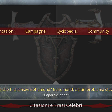
tazioni
Campagne
Cyclopedia
Community
è che ti chiamavi Bohemond? Bohemond, c'è un problema stavol
- Caporale Jones -
Citazioni e Frasi Celebri