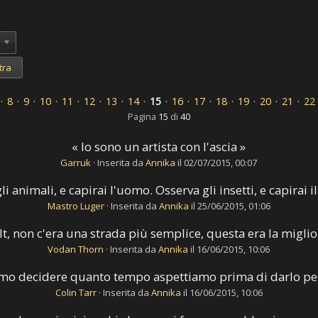
·
8
·
9
·
10
·
11
·
12
·
13
·
14
·
15
·
16
·
17
·
18
·
19
·
20
·
21
·
22
Pagina
15
di
40
« Io sono un artista con l'ascia »
Garruk
·
Inserita da
Annika
il 02/07/2015, 00:07
li animali, e capirai l'uomo. Osserva gli insetti, e capirai 
Mastro Luger
·
Inserita da
Annika
il 25/06/2015, 01:06
lt, non c'era una strada più semplice, questa era la miglio
Vodan Thorn
·
Inserita da
Annika
il 16/06/2015, 10:06
mo decidere quanto tempo aspettiamo prima di darlo per
Colin Tarr
·
Inserita da
Annika
il 16/06/2015, 10:06