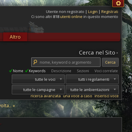
Utente non registrato
|
Login
|
Registrati
Ci sono altri
818
utenti online
in questo momento
Altro
Cerca nel Sito
Nome
Keywords
Descrizione
Sezioni
Voci correlate
tutte le voci
tutti i regolamenti
tutte le campagne
tutte le ambientazioni
ricerca avanzata
una voce a caso
inserisci voce
ta... »