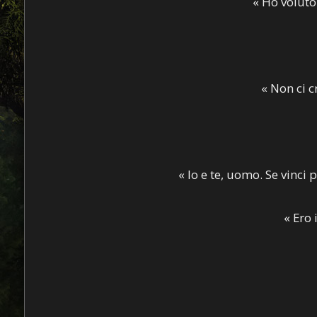
« Ho voluto
« Non ci 
« Io e te, uomo. Se vinci
« Ero 