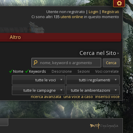
Utente non registrato
|
Login
|
Registrati
Ci sono altri
135
utenti online
in questo momento
Altro
Cerca nel Sito
Nome
Keywords
Descrizione
Sezioni
Voci correlate
tutte le voci
tutti i regolamenti
tutte le campagne
tutte le ambientazioni
ricerca avanzata
una voce a caso
inserisci voce
i