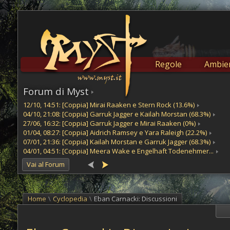
Regole
Ambien
Forum di Myst
12/10, 14:51: [Coppia] Mirai Raaken e Stern Rock (13.6%)
04/10, 21:08: [Coppia] Garruk Jagger e Kailah Morstan (68.3%)
27/06, 16:32: [Coppia] Garruk Jagger e Mirai Raaken (0%)
01/04, 08:27: [Coppia] Aidrich Ramsey e Yara Raleigh (22.2%)
07/01, 21:36: [Coppia] Kailah Morstan e Garruk Jagger (68.3%)
04/01, 04:51: [Coppia] Meera Wake e Engelhaft Todenehmer...
Vai al Forum
Home
\
Cyclopedia
\
Eban Carnacki: Discussioni