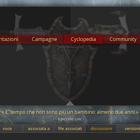
tazioni
Campagne
Cyclopedia
Community
« E' tempo che non sono più un bambino: almeno due anni »
- il piccolo Loic -
voce
associata a
file associati
discussioni
version