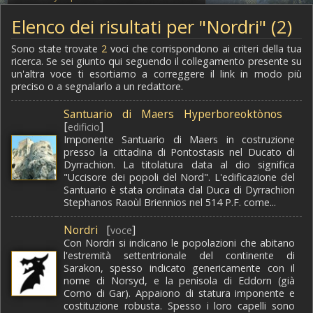
Elenco dei risultati per "Nordri" (2)
Sono state trovate
2
voci che corrispondono ai criteri della tua
ricerca. Se sei giunto qui seguendo il collegamento presente su
un'altra voce ti esortiamo a correggere il link in modo più
preciso o a segnalarlo a un redattore.
Santuario di Maers Hyperboreoktònos
[
]
edificio
Imponente Santuario di Maers in costruzione
presso la cittadina di Pontostasis nel Ducato di
Dyrrachion. La titolatura data al dio significa
"Uccisore dei popoli del Nord". L'edificazione del
Santuario è stata ordinata dal Duca di Dyrrachion
Stephanos Raoùl Briennios nel 514 P.F. come...
Nordri
[
]
voce
Con Nordri si indicano le popolazioni che abitano
l'estremità settentrionale del continente di
Sarakon, spesso indicato genericamente con il
nome di Norsyd, e la penisola di Eddorn (già
Corno di Gar). Appaiono di statura imponente e
costituzione robusta. Spesso i loro capelli sono