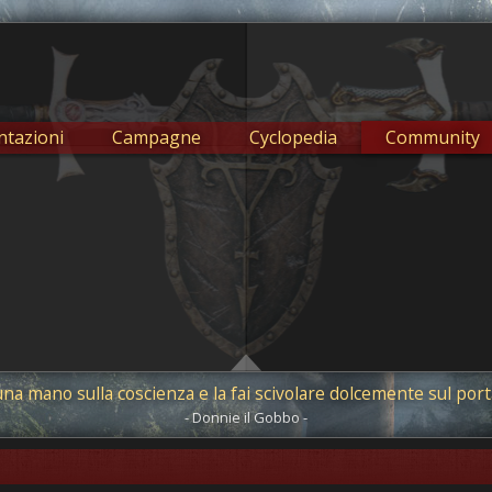
tazioni
Campagne
Cyclopedia
Community
una mano sulla coscienza e la fai scivolare dolcemente sul port
- Donnie il Gobbo -