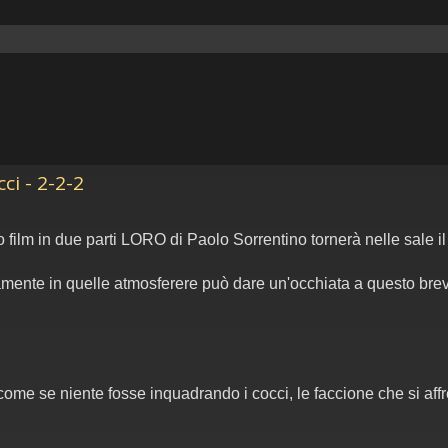
cci - 2-2-2
to film in due parti LORO di Paolo Sorrentino tornerà nelle sale i
amente in quelle atmosferere può dare un'occhiata a questo brev
 come se niente fosse inquadrando i cocci, le faccione che si aff