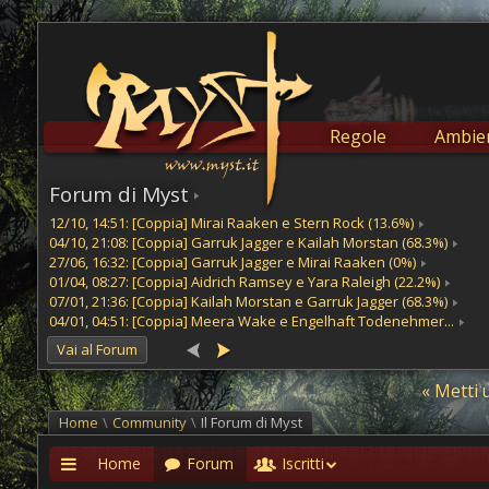
Regole
Ambien
Forum di Myst
12/10, 14:51: [Coppia] Mirai Raaken e Stern Rock (13.6%)
04/10, 21:08: [Coppia] Garruk Jagger e Kailah Morstan (68.3%)
27/06, 16:32: [Coppia] Garruk Jagger e Mirai Raaken (0%)
01/04, 08:27: [Coppia] Aidrich Ramsey e Yara Raleigh (22.2%)
07/01, 21:36: [Coppia] Kailah Morstan e Garruk Jagger (68.3%)
04/01, 04:51: [Coppia] Meera Wake e Engelhaft Todenehmer...
Vai al Forum
« Metti 
Home
\
Community
\
Il Forum di Myst
Home
Forum
Iscritti