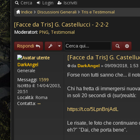
Rapidi
Cerca
Login
Iscriviti
Indice
Discussioni Generali
Tris e Testimonial
[Facce da Tris] G. Castellucci - 2-2-2
Moderatori:
PNG
,
Testimonial
Rispondi
[Facce da Tris] G. Castellu
DarkAngel
da
DarkAngel
»
09/09/2018, 1:53
Messaggio
Generale
Forse non tutti sanno che... il no
Messaggi:
1599
Iscritto il:
14/04/2003,
Chi ha fretta di immergersi nuov
20:51
in soli 20 secondi di (sur)realtà:
Località:
Roma
Contatta:
https://t.co/5LpnBnjAdL
DarkAngel
Le risate, le foto che continuano
eh?" "Dai, che porta bene".