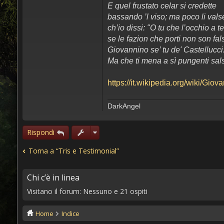
E quel frustato celar si credette
bassando ’l viso; ma poco li vals
ch’io dissi: "O tu che l’occhio a te
se le fazion che porti non son fal
Giovannino se’ tu de' Castellucci
Ma che ti mena a sì pungenti sal
https://it.wikipedia.org/wiki/Giov
DarkAngel
Rispondi
Torna a “Tris e Testimonial”
Chi c’è in linea
Visitano il forum: Nessuno e 21 ospiti
Home
Indice