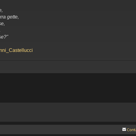
e,
rra gette,
se,
.
se?"
anni_Castellucci
Cont