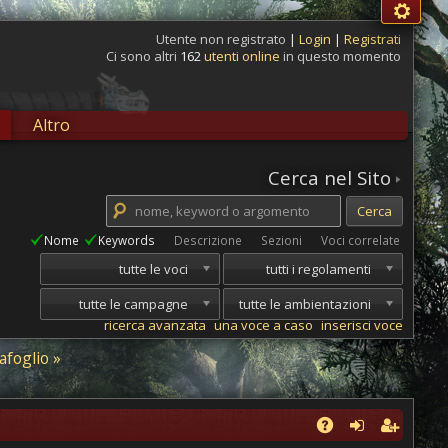
Utente non registrato
|
Login
|
Registrati
Ci sono altri
162
utenti online
in questo momento
Altro
Cerca nel Sito
Nome
Keywords
Descrizione
Sezioni
Voci correlate
tutte le voci
tutti i regolamenti
tutte le campagne
tutte le ambientazioni
ricerca avanzata
una voce a caso
inserisci voce
afoglio »
Collegamenti