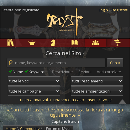
Utente non registrato
Login
|
Registrati
Regole
Ambientazioni
Campagne
Cyclopedia
Community
Altro
Cerca nel Sito
Nome
Keywords
Descrizione
Sezioni
Voci correlate
ricerca avanzata
una voce a caso
inserisci voce
« Con tutti i casini che sono successi, la fiera avrà luogo
ugualmente. »
- Capitano Barun -
Home
\
Community
\
Il Forum di Myst