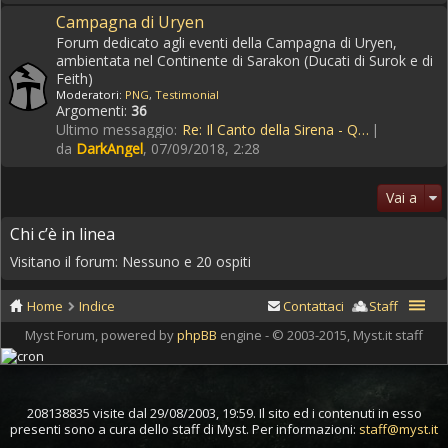
Campagna di Uryen
Forum dedicato agli eventi della Campagna di Uryen,
ambientata nel Continente di Sarakon (Ducati di Surok e di
Feith)
Moderatori:
PNG
,
Testimonial
Argomenti:
36
Ultimo messaggio:
Re: Il Canto della Sirena - Q…
da
DarkAngel
, 07/09/2018, 2:28
Vai a
Chi c’è in linea
Visitano il forum: Nessuno e 20 ospiti
Home
Indice
Contattaci
Staff
Myst Forum, powered by
phpBB
engine - © 2003-2015, Myst.it staff
208138835 visite dal 29/08/2003, 19:59. Il sito ed i contenuti in esso
presenti sono a cura dello staff di Myst. Per informazioni:
staff@myst.it