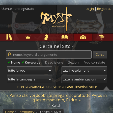
Utente non registrato
Login
|
Registrati
Regole
Ambientazioni
Campagne
Cyclopedia
Community
Altro
Cerca nel Sito
Nome
Keywords
Descrizione
Sezioni
Voci correlate
ricerca avanzata
una voce a caso
inserisci voce
« Penso che voi dobbiate pregare soprattutto Pyros in
questo momento, Padre. »
- Kailah -
Home
\
Community
\
Il Forum di Myst