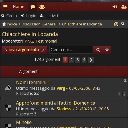
Home
Rapidi
Cerca
Login
Iscriviti
Indice
Discussioni Generali
Chiacchiere in Locanda
Chiacchiere in Locanda
Moderatori:
PNG
,
Testimonial
Nuovo
argomento
174 argomenti
1
2
3
4
Argomenti
Nomi femminili
Ultimo messaggio da
Varg
«
03/05/2006, 8:43
Risposte:
22
1
2
Approfondimenti ai fatti di Domenica
Ultimo messaggio da
Starless
«
21/10/2018, 20:05
Risposte:
3
Minelle