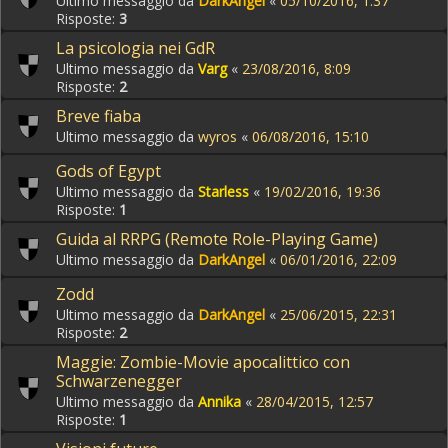
Ultimo messaggio da
DarkAngel
«
05/10/2016, 1:37
Risposte:
3
La psicologia nei GdR
Ultimo messaggio da
Varg
«
23/08/2016, 8:09
Risposte:
2
Breve fiaba
Ultimo messaggio da
wyros
«
06/08/2016, 15:10
Gods of Egypt
Ultimo messaggio da
Starless
«
19/02/2016, 19:36
Risposte:
1
Guida al RRPG (Remote Role-Playing Game)
Ultimo messaggio da
DarkAngel
«
06/01/2016, 22:09
Zodd
Ultimo messaggio da
DarkAngel
«
25/06/2015, 22:31
Risposte:
2
Maggie: Zombie-Movie apocalittico con
Schwarzenegger
Ultimo messaggio da
Annika
«
28/04/2015, 12:57
Risposte:
1