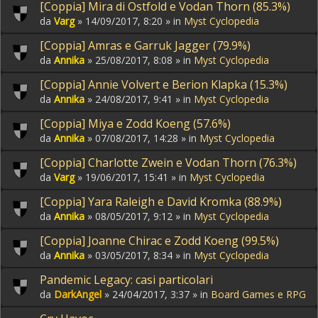
[Coppia] Mira di Ostfold e Vodan Thorn (85.3%)
da
Varg
» 14/09/2017, 8:20 » in
Myst Cyclopedia
[Coppia] Amras e Garruk Jagger (79.9%)
da
Annika
» 25/08/2017, 8:08 » in
Myst Cyclopedia
[Coppia] Annie Volvert e Berion Klapka (15.3%)
da
Annika
» 24/08/2017, 9:41 » in
Myst Cyclopedia
[Coppia] Miya e Zodd Koeng (57.6%)
da
Annika
» 07/08/2017, 14:28 » in
Myst Cyclopedia
[Coppia] Charlotte Zwein e Vodan Thorn (76.3%)
da
Varg
» 19/06/2017, 15:41 » in
Myst Cyclopedia
[Coppia] Yara Raleigh e David Kromka (88.9%)
da
Annika
» 08/05/2017, 9:12 » in
Myst Cyclopedia
[Coppia] Joanne Chirac e Zodd Koeng (99.5%)
da
Annika
» 03/05/2017, 8:34 » in
Myst Cyclopedia
Pandemic Legacy: casi particolari
da
DarkAngel
» 24/04/2017, 3:37 » in
Board Games e RPG