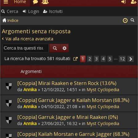
Home
Rapidi
Cerca
Login
Iscriviti
Indice
Argomenti senza risposta
Vai alla ricerca avanzata
…
La ricerca ha trovato 581 risultati
1
2
3
4
5
12
Argomenti
[Coppia] Mirai Raaken e Stern Rock (13.6%)
da
Annika
» 12/10/2022, 14:51 » in
Myst Cyclopedia
[Coppia] Garruk Jagger e Kailah Morstan (68.3%)
da
Annika
» 04/10/2022, 21:08 » in
Myst Cyclopedia
[Coppia] Garruk Jagger e Mirai Raaken (0%)
da
Annika
» 27/06/2021, 16:32 » in
Myst Cyclopedia
[Coppia] Kailah Morstan e Garruk Jagger (68.3%)