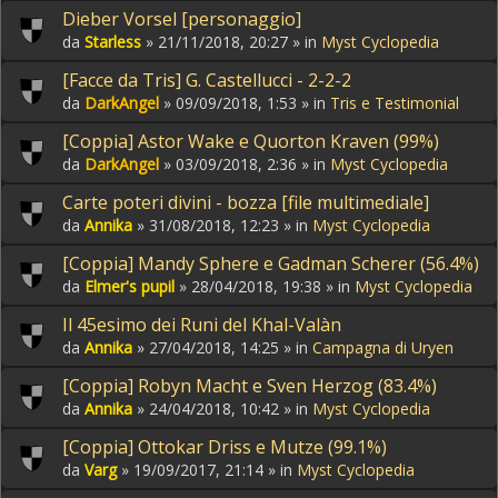
Dieber Vorsel [personaggio]
da
Starless
» 21/11/2018, 20:27 » in
Myst Cyclopedia
[Facce da Tris] G. Castellucci - 2-2-2
da
DarkAngel
» 09/09/2018, 1:53 » in
Tris e Testimonial
[Coppia] Astor Wake e Quorton Kraven (99%)
da
DarkAngel
» 03/09/2018, 2:36 » in
Myst Cyclopedia
Carte poteri divini - bozza [file multimediale]
da
Annika
» 31/08/2018, 12:23 » in
Myst Cyclopedia
[Coppia] Mandy Sphere e Gadman Scherer (56.4%)
da
Elmer's pupil
» 28/04/2018, 19:38 » in
Myst Cyclopedia
Il 45esimo dei Runi del Khal-Valàn
da
Annika
» 27/04/2018, 14:25 » in
Campagna di Uryen
[Coppia] Robyn Macht e Sven Herzog (83.4%)
da
Annika
» 24/04/2018, 10:42 » in
Myst Cyclopedia
[Coppia] Ottokar Driss e Mutze (99.1%)
da
Varg
» 19/09/2017, 21:14 » in
Myst Cyclopedia