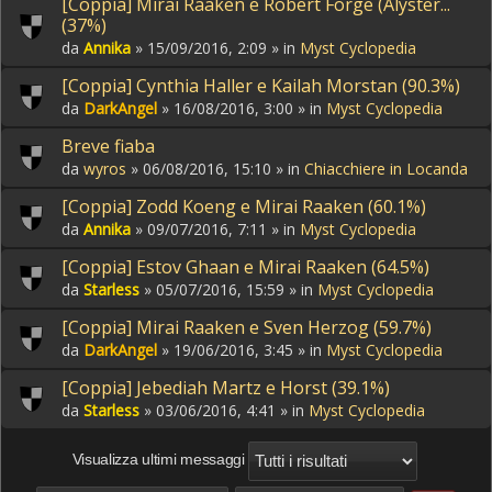
[Coppia] Mirai Raaken e Robert Forge (Alyster...
(37%)
da
Annika
» 15/09/2016, 2:09 » in
Myst Cyclopedia
[Coppia] Cynthia Haller e Kailah Morstan (90.3%)
da
DarkAngel
» 16/08/2016, 3:00 » in
Myst Cyclopedia
Breve fiaba
da
wyros
» 06/08/2016, 15:10 » in
Chiacchiere in Locanda
[Coppia] Zodd Koeng e Mirai Raaken (60.1%)
da
Annika
» 09/07/2016, 7:11 » in
Myst Cyclopedia
[Coppia] Estov Ghaan e Mirai Raaken (64.5%)
da
Starless
» 05/07/2016, 15:59 » in
Myst Cyclopedia
[Coppia] Mirai Raaken e Sven Herzog (59.7%)
da
DarkAngel
» 19/06/2016, 3:45 » in
Myst Cyclopedia
[Coppia] Jebediah Martz e Horst (39.1%)
da
Starless
» 03/06/2016, 4:41 » in
Myst Cyclopedia
Visualizza ultimi messaggi