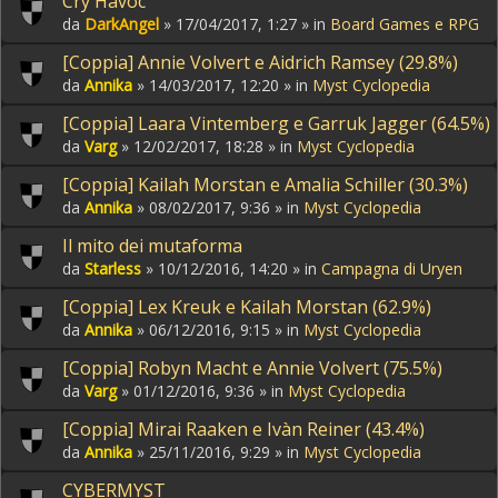
Cry Havoc
da
DarkAngel
» 17/04/2017, 1:27 » in
Board Games e RPG
[Coppia] Annie Volvert e Aidrich Ramsey (29.8%)
da
Annika
» 14/03/2017, 12:20 » in
Myst Cyclopedia
[Coppia] Laara Vintemberg e Garruk Jagger (64.5%)
da
Varg
» 12/02/2017, 18:28 » in
Myst Cyclopedia
[Coppia] Kailah Morstan e Amalia Schiller (30.3%)
da
Annika
» 08/02/2017, 9:36 » in
Myst Cyclopedia
Il mito dei mutaforma
da
Starless
» 10/12/2016, 14:20 » in
Campagna di Uryen
[Coppia] Lex Kreuk e Kailah Morstan (62.9%)
da
Annika
» 06/12/2016, 9:15 » in
Myst Cyclopedia
[Coppia] Robyn Macht e Annie Volvert (75.5%)
da
Varg
» 01/12/2016, 9:36 » in
Myst Cyclopedia
[Coppia] Mirai Raaken e Ivàn Reiner (43.4%)
da
Annika
» 25/11/2016, 9:29 » in
Myst Cyclopedia
CYBERMYST