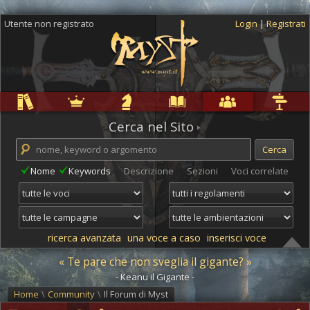
Utente non registrato
Login
|
Registrati
Regole
Ambientazioni
Campagne
Cyclopedia
Community
Altro
Cerca nel Sito
Nome
Keywords
Descrizione
Sezioni
Voci correlate
ricerca avanzata
una voce a caso
inserisci voce
« Te pare che non sveglia il gigante? »
- Keanu il Gigante -
Home
\
Community
\
Il Forum di Myst