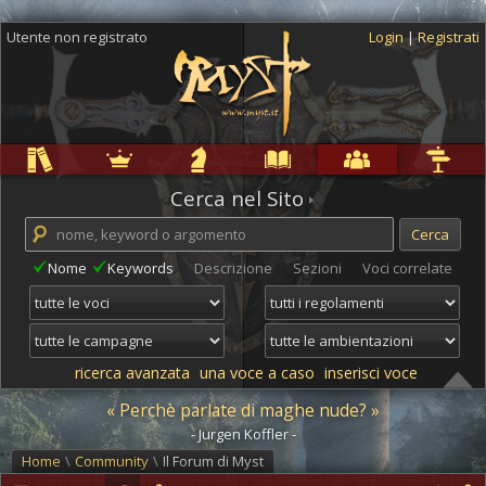
Utente non registrato
Login
|
Registrati
Regole
Ambientazioni
Campagne
Cyclopedia
Community
Altro
Cerca nel Sito
Nome
Keywords
Descrizione
Sezioni
Voci correlate
ricerca avanzata
una voce a caso
inserisci voce
« Perchè parlate di maghe nude? »
- Jurgen Koffler -
Home
\
Community
\
Il Forum di Myst