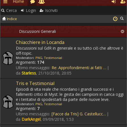
Home
Rapidi
Cerca
Login
Iscriviti
Indice
Discussioni Generali
Chiacchiere in Locanda
Discussioni sul GdR in generale e su tutto ciò che altrove è
off-topic.
Moderatori:
PNG
,
Testimonial
Argomenti:
174
Ultimo messaggio:
Re: Approfondimenti ai fatti …
da
Starless
, 21/10/2018, 20:05
Tris e Testimonial
Episodi di vita reale che ricordano i grandi successi e i
fallimenti critici di Myst: le gesta dei campioni in carica oggi
e i tentativi di spodestarli da parte delle nuove leve.
Moderatori:
PNG
,
Testimonial
Argomenti:
7
Ultimo messaggio:
[Facce da Tris] G. Castellucc…
da
DarkAngel
, 09/09/2018, 1:53