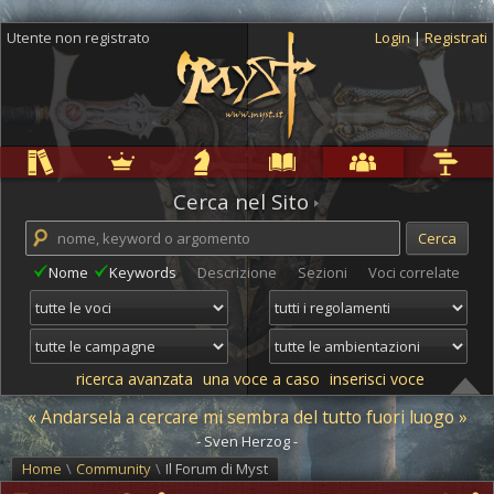
Utente non registrato
Login
|
Registrati
Regole
Ambientazioni
Campagne
Cyclopedia
Community
Altro
Cerca nel Sito
Nome
Keywords
Descrizione
Sezioni
Voci correlate
ricerca avanzata
una voce a caso
inserisci voce
« Andarsela a cercare mi sembra del tutto fuori luogo »
- Sven Herzog -
Home
\
Community
\
Il Forum di Myst