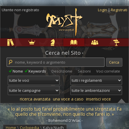
Utente non registrato
Login
|
Registrati
Regole
Ambientazioni
Campagne
Cyclopedia
Community
Altro
Cerca nel Sito
Nome
Keywords
Descrizione
Sezioni
Voci correlate
ricerca avanzata
una voce a caso
inserisci voce
« Io al posto tuo farei probabilmente una stronzata. Fa
quello che ti conviene, non quello che farei io. »
- Bohemond D'Arlac -
Home
\
Cyclopedia
\
Kalya Niadh