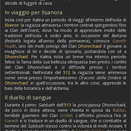
decide di fuggire di casa.
In viaggio per Ilsanora
Inizia così per Kalina un periodo di viaggi all'interno dell'isola di
Elsenor
: la ragazza attraversa i territori centrali spingendosi fino
ai Clan dell'Ovest, dove ha modo di apprendere molte delle
tradizioni dell'isola. A sedici anni, in occasione del
Beltane
(festività legata all'arrivo della primavera), conosce
Ganeth
Niadh
, uno dei molti principi del Clan
Dhonnchaid
: il giovane si
invaghisce di lei e decide di sposarla, portandola con sé a
Dhonnchaid
. Per Kalina inizia un breve ma intenso periodo
felice: la fama della sua bellezza oltrepassa ben presto i confini
del Clan Dhonnchaid e si diffonde presso i territori
settentrionali. Nell'estate del
512
la ragazza viene ammessa
come serva presso l'importantissimo
Oracolo delle Ombre
di
Dhonnchaid
: in quell'occasione, tra le altre cose, apprende le
basi della botanica e dell'alchimia.
Il duello di sangue
Durante il primo
Sabbath
dell'
513
la
principessa
Dhonnchaid,
da poco in dolce attesa, viene chiesta in sposa da
Baldur
,
temibile guerriero del Clan
Ochleil
. L'affronto provoca l'ira di
Ganeth
e si traduce in un duello di sangue, che si combatte al
termine del
Sabbath
stesso contro la volontà di molti Anziani. Il