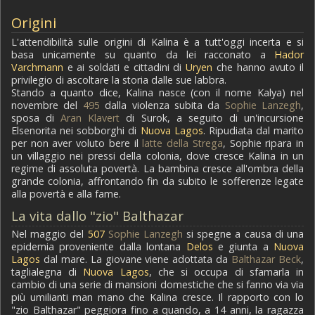
Origini
L'attendibilità sulle origini di Kalina è a tutt'oggi incerta e si
basa unicamente su quanto da lei racconato a
Hador
Varchmann
e ai soldati e cittadini di
Uryen
che hanno avuto il
privilegio di ascoltare la storia dalle sue labbra.
Stando a quanto dice, Kalina nasce (con il nome Kalya) nel
novembre del
495
dalla violenza subita da
Sophie Lanzegh
,
sposa di
Aran Klavert
di Surok, a seguito di un'incursione
Elsenorita nei sobborghi di
Nuova Lagos
. Ripudiata dal marito
per non aver voluto bere il
latte della Strega
, Sophie ripara in
un villaggio nei pressi della colonia, dove cresce Kalina in un
regime di assoluta povertà. La bambina cresce all'ombra della
grande colonia, affrontando fin da subito le sofferenze legate
alla povertà e alla fame.
La vita dallo "zio" Balthazar
Nel maggio del
507
Sophie Lanzegh
si spegne a causa di una
epidemia proveniente dalla lontana
Delos
e giunta a
Nuova
Lagos
dal mare. La giovane viene adottata da
Balthazar Beck
,
taglialegna di
Nuova Lagos
, che si occupa di sfamarla in
cambio di una serie di mansioni domestiche che si fanno via via
più umilianti man mano che Kalina cresce. Il rapporto con lo
"zio Balthazar" peggiora fino a quando, a 14 anni, la ragazza