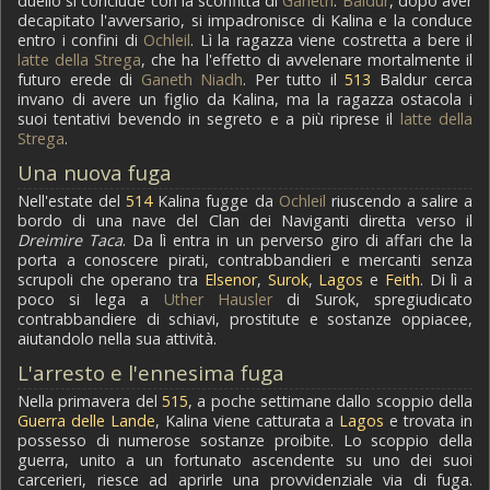
duello si conclude con la sconfitta di
Ganeth
:
Baldur
, dopo aver
decapitato l'avversario, si impadronisce di Kalina e la conduce
entro i confini di
Ochleil
. Lì la ragazza viene costretta a bere il
latte della Strega
, che ha l'effetto di avvelenare mortalmente il
futuro erede di
Ganeth Niadh
. Per tutto il
513
Baldur cerca
invano di avere un figlio da Kalina, ma la ragazza ostacola i
suoi tentativi bevendo in segreto e a più riprese il
latte della
Strega
.
Una nuova fuga
Nell'estate del
514
Kalina fugge da
Ochleil
riuscendo a salire a
bordo di una nave del Clan dei Naviganti diretta verso il
Dreimire Taca
. Da lì entra in un perverso giro di affari che la
porta a conoscere pirati, contrabbandieri e mercanti senza
scrupoli che operano tra
Elsenor
,
Surok
,
Lagos
e
Feith
. Di lì a
poco si lega a
Uther Hausler
di Surok, spregiudicato
contrabbandiere di schiavi, prostitute e sostanze oppiacee,
aiutandolo nella sua attività.
L'arresto e l'ennesima fuga
Nella primavera del
515
, a poche settimane dallo scoppio della
Guerra delle Lande
, Kalina viene catturata a
Lagos
e trovata in
possesso di numerose sostanze proibite. Lo scoppio della
guerra, unito a un fortunato ascendente su uno dei suoi
carcerieri, riesce ad aprirle una provvidenziale via di fuga.