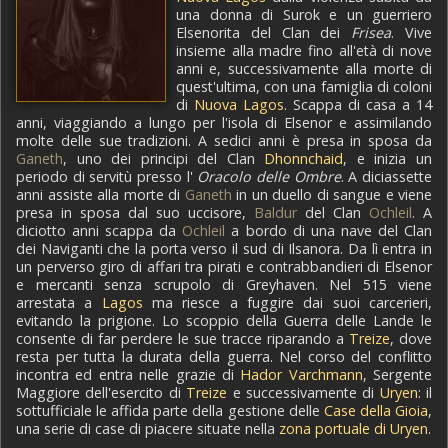
una donna di Surok e un guerriero
Elsenorita del Clan dei
Frisea
. Vive
insieme alla madre fino all'età di nove
anni e, successivamente alla morte di
quest'ultima, con una famiglia di coloni
di
Nuova Lagos
. Scappa di casa a 14
anni, viaggiando a lungo per l'isola di Elsenor e assimilando
molte delle sue tradizioni. A sedici anni è presa in sposa da
Ganeth
, uno dei principi del Clan
Dhonnchaid
, e inizia un
periodo di servitù presso l'
Oracolo delle Ombre
. A diciassette
anni assiste alla morte di
Ganeth
in un duello di sangue e viene
presa in sposa dal suo uccisore,
Baldur
del Clan
Ochleil
. A
diciotto anni scappa da
Ochleil
a bordo di una nave del Clan
dei Naviganti che la porta verso il sud di Ilsanora. Da lì entra in
un perverso giro di affari tra pirati e contrabbandieri di Elsenor
e mercanti senza scrupolo di Greyhaven. Nel 515 viene
arrestata a
Lagos
ma riesce a fuggire dai suoi carcerieri,
evitando la prigione. Lo scoppio della Guerra delle Lande le
consente di far perdere le sue tracce riparando a
Treize
, dove
resta per tutta la durata della guerra. Nel corso del conflitto
incontra ed entra nelle grazie di
Hador Varchmann
, Sergente
Maggiore dell'esercito di
Treize
e successivamente di
Uryen
: il
sottufficiale le affida parte della gestione delle
Case della Gioia
,
una serie di case di piacere situate nella
zona portuale di Uryen
.