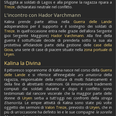
Sfuggita ai soldati di Lagos e alla prigione la ragazza ripara a
Treize
, dichiaratasi neutrale nel conflitto.
L'incontro con Hador Varchmann
Kalina prende parte attiva nella
Guerra delle Lande
adoperandosi per il supporto e il sostegno dei soldati di
Treize
. In quell'occasione entra nelle grazie dell'allora Sergente
(poi Sergente Maggiore)
Hador Varchmann
. Alla fine della
guerra il sottufficiale decide di prenderla sotto la sua ala
protettiva affidandole parte della gestione delle
case della
Gioia
, una serie di case di piacere situate nella
zona portuale di
Uryen
.
Kalina la Divina
Il pittoresco soprannome di Kalina nasce nel corso della
Guerra
delle Lande
e si riferisce all'innegabile
ars amatoria
della
ragazza, responsabile della rottura di molti fidanzamenti e
della fine di altrettanti matrimoni. Gli innumerevoli tradimenti
compiuti dai soldati durante e dopo il conflitto sono
testimoniati dal rancore viscerale che la maggior parte delle
donne di
Uryen
serba a tutt'oggi nei confronti della
strega
Elsenorita
. Le empie attività di Kalina sono state più volte
oggetto dei sermoni di
Valon Treize
, prevosto di
Uryen
, che in
più di un'occasione ha definito lei e le sue compagne
le sorelle