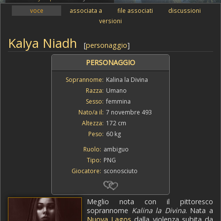
voce
associata a
file associati
discussioni
versioni
Kalya Niadh
[
personaggio
]
PERSONAGGIO
Soprannome:
Kalina la Divina
Razza:
Umano
Sesso:
femmina
Nato/a il:
7 novembre 493
Altezza:
172 cm
Peso:
60 kg
Ruolo:
ambiguo
Tipo:
PNG
Giocatore:
sconosciuto
Meglio nota con il pittoresco
soprannome
Kalina la Divina
. Nata a
Nuova Lagos
dalla violenza subita da