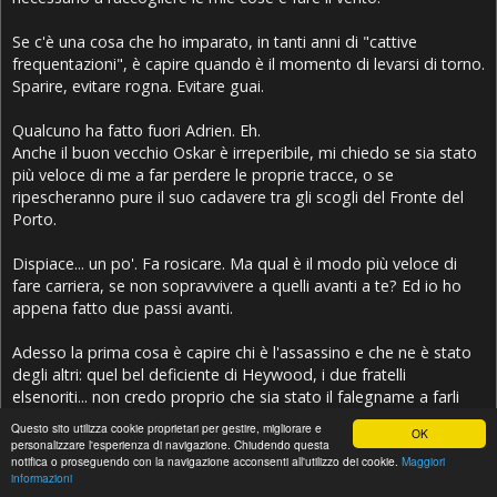
Se c'è una cosa che ho imparato, in tanti anni di "cattive
frequentazioni", è capire quando è il momento di levarsi di torno.
Sparire, evitare rogna. Evitare guai.
Qualcuno ha fatto fuori Adrien. Eh.
Anche il buon vecchio Oskar è irreperibile, mi chiedo se sia stato
più veloce di me a far perdere le proprie tracce, o se
ripescheranno pure il suo cadavere tra gli scogli del Fronte del
Porto.
Dispiace... un po'. Fa rosicare. Ma qual è il modo più veloce di
fare carriera, se non sopravvivere a quelli avanti a te? Ed io ho
appena fatto due passi avanti.
Adesso la prima cosa è capire chi è l'assassino e che ne è stato
degli altri: quel bel deficiente di Heywood, i due fratelli
elsenoriti... non credo proprio che sia stato il falegname a farli
fuori. Chissà a chi li ha venduti. E in cambio di cosa.
Questo sito utilizza cookie proprietari per gestire, migliorare e
OK
personalizzare l'esperienza di navigazione. Chiudendo questa
notifica o proseguendo con la navigazione acconsenti all'utilizzo dei cookie.
Maggiori
Quanto alle guardie nuove dagli accenti esotici, da dove sono
informazioni
spuntate fuori? Niente male l'
amerita
. Sicuramente la sanno più