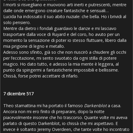
I morti si risvegliano e muovono arti inerti e putrescenti, mentre
dalle onde emergono creature fantastiche e sensuali…
Lucida ha indossato il suo abito nuziale: che bella. Ho i brividi al
solo pensiero.
Mentre da dietro i fondali guardavo le danze e mi lasciavo
trasportare dalla voce di Ruyard e del coro, ho avuto per un
momento la sensazione di poter io stesso fluttuare, libero dalla
mia prigione di legno e metallo.
Adesso sono sfinito, già so che non riuscirò a chiudere gli occhi
per l’eccitazione, mi sento svuotato da ogni stilla di potere
magico. Ho dato tutto, e adesso la mia mente è leggera, al
punto da spingermi a fantasticherie impossibili e bellissime.
Chissà, forse potrei accettare di rifarlo.
7 dicembre 517
Theo stamattina mi ha portato il famoso
Darkenblot
a casa.
Ancora non mi ero finito di preparare, dopo la notte
piacevolmente insonne che ho trascorso. Quante volte mi aveva
parlato di questo Darkenblot, io chissà che mi aspettavo. E
invece è soltanto Jeremy Overdeen, che tante volte ho incontrato