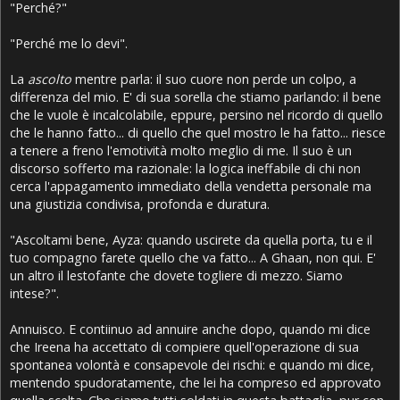
"Perché?"
"Perché me lo devi".
La
ascolto
mentre parla: il suo cuore non perde un colpo, a
differenza del mio. E' di sua sorella che stiamo parlando: il bene
che le vuole è incalcolabile, eppure, persino nel ricordo di quello
che le hanno fatto... di quello che quel mostro le ha fatto... riesce
a tenere a freno l'emotività molto meglio di me. Il suo è un
discorso sofferto ma razionale: la logica ineffabile di chi non
cerca l'appagamento immediato della vendetta personale ma
una giustizia condivisa, profonda e duratura.
"Ascoltami bene, Ayza: quando uscirete da quella porta, tu e il
tuo compagno farete quello che va fatto... A Ghaan, non qui. E'
un altro il lestofante che dovete togliere di mezzo. Siamo
intese?".
Annuisco. E contiinuo ad annuire anche dopo, quando mi dice
che Ireena ha accettato di compiere quell'operazione di sua
spontanea volontà e consapevole dei rischi: e quando mi dice,
mentendo spudoratamente, che lei ha compreso ed approvato