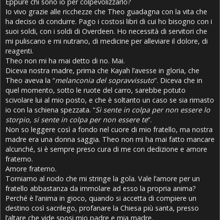
Eppure chi sono io per colpevolizzarlo?
Io vivo grazie alle ricchezze che Theo guadagna con la vita che
ha deciso di condurre. Pago i costosi libri di cui ho bisogno con i
suoi soldi, con i soldi di Overdeen. Ho necessità di servitori che
mi puliscano e mi nutrano, di medicine per alleviare il dolore, di
reagenti.
Theo non mi ha mai detto di no. Mai.
Diceva nostra madre, prima che Kayah l’avesse in gloria, che
Theo aveva la “
melanconia del sopravvissuto
”. Diceva che in
quel momento, sotto le ruote del carro, sarebbe potuto
scivolare lui al mio posto, e che è soltanto un caso se sia rimasto
io con la schiena spezzata. “
Si sente in colpa per non essere lo
storpio, si sente in colpa per non essere te
”.
Non so leggere così a fondo nel cuore di mio fratello, ma nostra
madre era una donna saggia. Theo non mi ha mai fatto mancare
alcunché, si è sempre preso cura di me con dedizione e amore
fraterno.
Amore fraterno.
Torniamo al nodo che mi stringe la gola. Vale l’amore per un
fratello abbastanza da immolare ad esso la propria anima?
Perché è l’anima in gioco, quando si accetta di compiere un
destino così sacrilego, profanare la Chiesa più santa, presso
l’altare che vide sposi mio padre e mia madre.