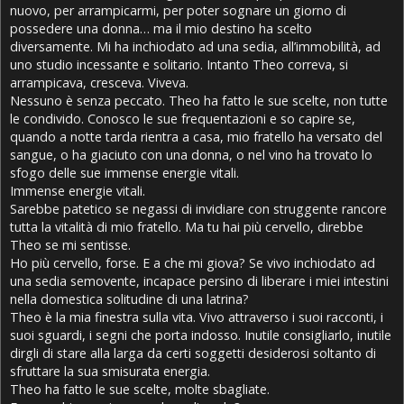
nuovo, per arrampicarmi, per poter sognare un giorno di
possedere una donna… ma il mio destino ha scelto
diversamente. Mi ha inchiodato ad una sedia, all’immobilità, ad
uno studio incessante e solitario. Intanto Theo correva, si
arrampicava, cresceva. Viveva.
Nessuno è senza peccato. Theo ha fatto le sue scelte, non tutte
le condivido. Conosco le sue frequentazioni e so capire se,
quando a notte tarda rientra a casa, mio fratello ha versato del
sangue, o ha giaciuto con una donna, o nel vino ha trovato lo
sfogo delle sue immense energie vitali.
Immense energie vitali.
Sarebbe patetico se negassi di invidiare con struggente rancore
tutta la vitalità di mio fratello. Ma tu hai più cervello, direbbe
Theo se mi sentisse.
Ho più cervello, forse. E a che mi giova? Se vivo inchiodato ad
una sedia semovente, incapace persino di liberare i miei intestini
nella domestica solitudine di una latrina?
Theo è la mia finestra sulla vita. Vivo attraverso i suoi racconti, i
suoi sguardi, i segni che porta indosso. Inutile consigliarlo, inutile
dirgli di stare alla larga da certi soggetti desiderosi soltanto di
sfruttare la sua smisurata energia.
Theo ha fatto le sue scelte, molte sbagliate.