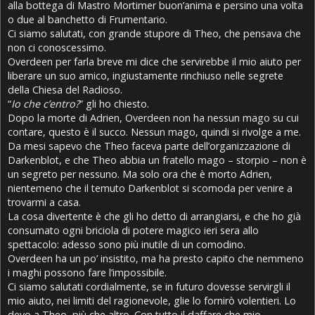
alla bottega di Mastro Mortimer buon’anima e persino una volta
o due al banchetto di Frumentario.
Ci siamo salutati, con grande stupore di Theo, che pensava che
non ci conoscessimo.
Overdeen per farla breve mi dice che servirebbe il mio aiuto per
liberare un suo amico, ingiustamente rinchiuso nelle segrete
della Chiesa del Radioso.
“
Io che c’entro?
” gli ho chiesto.
Dopo la morte di Adrien, Overdeen non ha nessun mago su cui
contare, questo è il succo. Nessun mago, quindi si rivolge a me.
Da mesi sapevo che Theo faceva parte dell’organizzazione di
Darkenblot, e che Theo abbia un fratello mago – storpio – non è
un segreto per nessuno. Ma solo ora che è morto Adrien,
nientemeno che il temuto Darkenblot si scomoda per venire a
trovarmi a casa.
La cosa divertente è che gli ho detto di arrangiarsi, e che ho già
consumato ogni briciola di potere magico ieri sera allo
spettacolo: adesso sono più inutile di un comodino.
Overdeen ha un po’ insistito, ma ha presto capito che nemmeno
i maghi possono fare l’impossibile.
Ci siamo salutati cordialmente, se in futuro dovesse servirgli il
mio aiuto, nei limiti del ragionevole, glie lo fornirò volentieri. Lo
devo a Theo, più che altro. Con tutto il daffare che mio