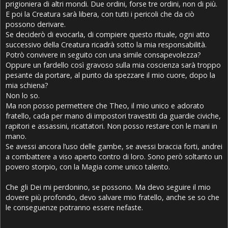
prigioniera di altri mondi. Due ordini, forse tre ordini, non di più.
E poi la Creatura sarà libera, con tutti i pericoli che da ciò
possono derivare.
Se deciderò di evocarla, di compiere questo rituale, ogni atto
successivo della Creatura ricadrà sotto la mia responsabilità.
Potrò convivere in seguito con una simile consapevolezza?
Oppure un fardello così gravoso sulla mia coscienza sarà troppo
pesante da portare, al punto da spezzare il mio cuore, dopo la
mia schiena?
Non lo so.
Ma non posso permettere che Theo, il mio unico e adorato
fratello, cada per mano di impostori travestiti da guardie civiche,
rapitori e assassini, ricattatori. Non posso restare con le mani in
mano.
Se avessi ancora l’uso delle gambe, se avessi braccia forti, andrei
a combattere a viso aperto contro di loro. Sono però soltanto un
povero storpio, con la Magia come unico talento.
Che gli Dei mi perdonino, se possono. Ma devo seguire il mio
dovere più profondo, devo salvare mio fratello, anche se so che
le conseguenze potranno essere nefaste.