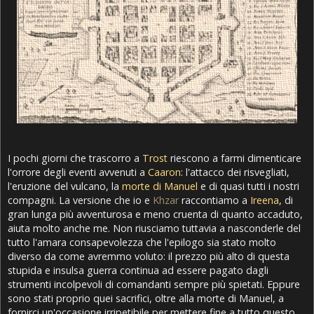
I pochi giorni che trascorro a
Trost
riescono a farmi dimenticare
l'orrore degli eventi avvenuti a
Caaron
: l'attacco dei risvegliati,
l'eruzione del vulcano, la
morte di Manuel
e di quasi tutti i nostri
compagni. La versione che io e
Khzar
raccontiamo a
Ireena
, di
gran lunga più avventurosa e meno cruenta di quanto accaduto,
aiuta molto anche me. Non riusciamo tuttavia a nasconderle del
tutto l'amara consapevolezza che l'epilogo sia stato molto
diverso da come avremmo voluto: il prezzo più alto di questa
stupida e insulsa guerra continua ad essere pagato dagli
strumenti incolpevoli di comandanti sempre più spietati. Eppure
sono stati proprio quei sacrifici, oltre alla morte di Manuel, a
fornirci un'occasione irripetibile per mettere fine a tutto questo.