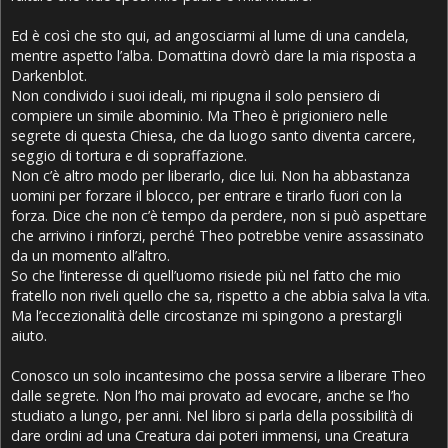
Ed è così che sto qui, ad angosciarmi al lume di una candela,
mentre aspetto l’alba. Domattina dovrò dare la mia risposta a
Darkenblot.
Non condivido i suoi ideali, mi ripugna il solo pensiero di
compiere un simile abominio. Ma Theo è prigioniero nelle
segrete di questa Chiesa, che da luogo santo diventa carcere,
seggio di tortura e di sopraffazione.
Non c’è altro modo per liberarlo, dice lui. Non ha abbastanza
uomini per forzare il blocco, per entrare e tirarlo fuori con la
forza. Dice che non c’è tempo da perdere, non si può aspettare
che arrivino i rinforzi, perché Theo potrebbe venire assassinato
da un momento all’altro.
So che l’interesse di quell’uomo risiede più nel fatto che mio
fratello non riveli quello che sa, rispetto a che abbia salva la vita.
Ma l’eccezionalità delle circostanze mi spingono a prestargli
aiuto.
Conosco un solo incantesimo che possa servire a liberare Theo
dalle segrete. Non l’ho mai provato ad evocare, anche se l’ho
studiato a lungo, per anni. Nel libro si parla della possibilità di
dare ordini ad una Creatura dai poteri immensi, una Creatura