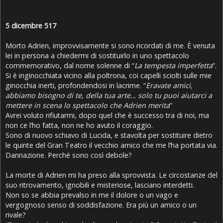
5 dicembre 517
Morto Adrien, improvvisamente si sono ricordati di me. È venuta
lei in persona a chiedermi di sostituirlo in uno spettacolo
commemorativo, dal nome solenne di “
La tempesta imperfetta
”.
Si è inginocchiata vicino alla poltrona, coi capelli sciolti sulle mie
ginocchia inerti, profondendosi in lacrime. “
Eravate amici,
abbiamo bisogno di te, della tua arte… solo tu puoi aiutarci a
mettere in scena lo spettacolo che Adrien merita
”
Avrei voluto rifiutarmi, dopo quel che è successo tra di noi, ma
non ce l’ho fatta, non ne ho avuto il coraggio.
Sono di nuovo schiavo di Lucida, e stavolta per sostituire dietro
le quinte del Gran Teatro il vecchio amico che me l’ha portata via.
Dannazione. Perché sono così debole?
La morte di Adrien mi ha preso alla sprovvista. Le circostanze del
suo ritrovamento, ignobili e misteriose, lasciano interdetti.
Non so se abbia prevalso in me il dolore o un vago e
vergognoso senso di soddisfazione. Era più un amico o un
rivale?