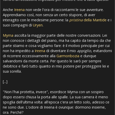
Anche
Ireena
non vede l'ora di raccontarmi le sue avventure.
Apprendiamo così, non senza un certo stupore, di aver
interagito con le medesime persone: la
pristina
della Mantide
e i
suoi compagni di
Uryen
.
Myrna
ascolta la maggior parte delle nostre conversazioni. Lei
non conosce i dettagli del piano, ma ha capito da tempo da che
parte stiamo e cosa vogliamo fare: è il motivo principale per cui
non ha impedito a
Ireena
di diventare il mio
appiglio
, evitandomi
di ricorrere eccessivamente alla
Garmonbozia
e dunque
salvandomi da morte certa. Per questo le sarò per sempre
debitrice e farò tutto quanto in mio potere per proteggere lei e
sua sorella.
[...]
"Non l'hai protetta, invece", esordisce Myrna con un sospiro
dopo essersi chiusa la porta alle spalle. La sua camera è meno
spoglia dell'ultima volta: all'epoca c'era un letto solo, adesso ce
ne sono due. L'odore di Ireena è ovunque: dormono insieme,
ora. Perché?