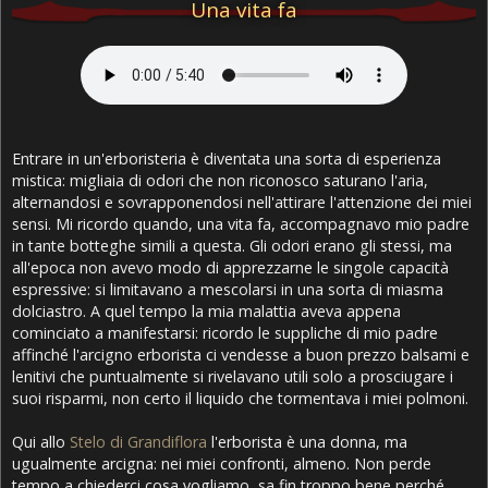
Una vita fa
Entrare in un'erboristeria è diventata una sorta di esperienza
mistica: migliaia di odori che non riconosco saturano l'aria,
alternandosi e sovrapponendosi nell'attirare l'attenzione dei miei
sensi. Mi ricordo quando, una vita fa, accompagnavo mio padre
in tante botteghe simili a questa. Gli odori erano gli stessi, ma
all'epoca non avevo modo di apprezzarne le singole capacità
espressive: si limitavano a mescolarsi in una sorta di miasma
dolciastro. A quel tempo la mia malattia aveva appena
cominciato a manifestarsi: ricordo le suppliche di mio padre
affinché l'arcigno erborista ci vendesse a buon prezzo balsami e
lenitivi che puntualmente si rivelavano utili solo a prosciugare i
suoi risparmi, non certo il liquido che tormentava i miei polmoni.
Qui allo
Stelo di Grandiflora
l'erborista è una donna, ma
ugualmente arcigna: nei miei confronti, almeno. Non perde
tempo a chiederci cosa vogliamo, sa fin troppo bene perché