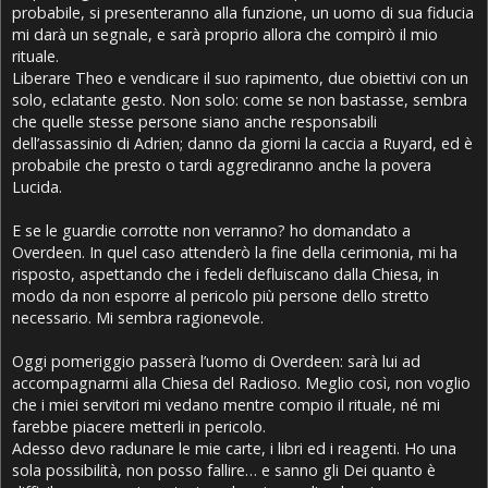
probabile, si presenteranno alla funzione, un uomo di sua fiducia
mi darà un segnale, e sarà proprio allora che compirò il mio
rituale.
Liberare Theo e vendicare il suo rapimento, due obiettivi con un
solo, eclatante gesto. Non solo: come se non bastasse, sembra
che quelle stesse persone siano anche responsabili
dell’assassinio di Adrien; danno da giorni la caccia a Ruyard, ed è
probabile che presto o tardi aggrediranno anche la povera
Lucida.
E se le guardie corrotte non verranno? ho domandato a
Overdeen. In quel caso attenderò la fine della cerimonia, mi ha
risposto, aspettando che i fedeli defluiscano dalla Chiesa, in
modo da non esporre al pericolo più persone dello stretto
necessario. Mi sembra ragionevole.
Oggi pomeriggio passerà l’uomo di Overdeen: sarà lui ad
accompagnarmi alla Chiesa del Radioso. Meglio così, non voglio
che i miei servitori mi vedano mentre compio il rituale, né mi
farebbe piacere metterli in pericolo.
Adesso devo radunare le mie carte, i libri ed i reagenti. Ho una
sola possibilità, non posso fallire… e sanno gli Dei quanto è