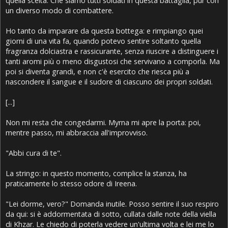
quella scelta. Che siamo tutti soldati in questa battaglia, pur con
un diverso modo di combattere.
Ho tanto da imparare da questa bottega: e rimpiango quei
giorni di una vita fa, quando potevo sentire soltanto quella
fragranza dolciastra e rassicurante, senza riuscire a distinguere i
tanti aromi più o meno disgustosi che servivano a comporla. Ma
poi si diventa grandi, e non c'è esercito che riesca più a
nascondere il sangue e il sudore di ciascuno dei propri soldati.
[...]
Non mi resta che congedarmi. Myrna mi apre la porta: poi,
mentre passo, mi abbraccia all'improvviso.
"Abbi cura di te".
La stringo: in questo momento, complice la stanza, ha
praticamente lo stesso odore di Ireena.
"Lei dorme, vero?" Domanda inutile. Posso sentire il suo respiro
da qui: si è addormentata di sotto, cullata dalle note della viella
di Khzar. Le chiedo di poterla vedere un'ultima volta e lei me lo