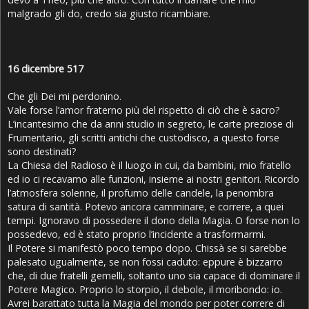
malgrado gli do, credo sia giusto ricambiare.
16 dicembre 517
Che gli Dei mi perdonino.
Vale forse l’amor fraterno più del rispetto di ciò che è sacro?
L’incantesimo che da anni studio in segreto, le carte preziose di
Frumentario, gli scritti antichi che custodisco, a questo forse
sono destinati?
La Chiesa del Radioso è il luogo in cui, da bambini, mio fratello
ed io ci recavamo alle funzioni, insieme ai nostri genitori. Ricordo
l’atmosfera solenne, il profumo delle candele, la penombra
satura di santità. Potevo ancora camminare, e correre, a quei
tempi. Ignoravo di possedere il dono della Magia. O forse non lo
possedevo, ed è stato proprio l’incidente a trasformarmi.
Il Potere si manifestò poco tempo dopo. Chissà se si sarebbe
palesato ugualmente, se non fossi caduto: eppure è bizzarro
che, di due fratelli gemelli, soltanto uno sia capace di dominare il
Potere Magico. Proprio lo storpio, il debole, il moribondo: io.
Avrei barattato tutta la Magia del mondo per poter correre di