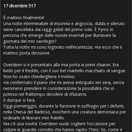
17 dicembre 517
È mattino finalmente!
Una notte interminabile di insonnia e angoscia, dubbi e silenzio
viene cancellata dai raggi gelidi del primo sole. È Pyros in
persona che emerge dalle nuvole invernali per illuminare la
giornata del mio sacrilegio?
Tutta la notte mi sono logorato nell’incertezza, ma ecco che il
mattino porta decisione.
Overdeen si è presentato alla mia porta ai primi chiarori. Era
livido per il freddo, con il suo bel mantello macchiato di sangue.
Non ho osato chiedergliene il motivo.
Ha confermato il piano che mi aveva anticipato ieri sera, senza
nemmeno prendere in considerazione la possibilità che io
potessi nel frattempo decidere di rifiutarmi.
E dunque si farà.
Oggi pomeriggio, durante la funzione in suffragio per i defunti,
nella Chiesa del Radioso, evocherò una creatura demoniaca per
ordinarle di liberare mio fratello.
Ma c’è una novità: Overdeen vuole cogliere l’occasione per
colpire le guardie corrotte che hanno rapito Theo. Se, come è