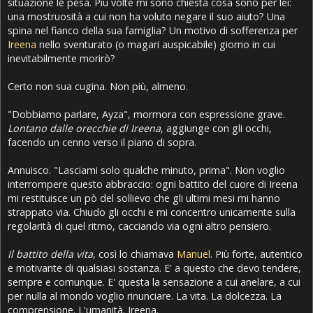
situazione le pesa. Più volte mi sono chiesta cosa sono per lei:
una mostruosità a cui non ha voluto negare il suo aiuto? Una
spina nel fianco della sua famiglia? Un motivo di sofferenza per
Ireena
nello sventurato (o magari auspicabile) giorno in cui
inevitabilmente morirò?
Certo non sua cugina. Non più, almeno.
"Dobbiamo parlare, Ayza", mormora con espressione grave.
Lontano dalle orecchie di Ireena
, aggiunge con gli occhi,
facendo un cenno verso il piano di sopra.
Annuisco. "Lasciami solo qualche minuto, prima". Non voglio
interrompere questo abbraccio: ogni battito del cuore di Ireena
mi restituisce un pò del sollievo che gli ultimi mesi mi hanno
strappato via. Chiudo gli occhi e mi concentro unicamente sulla
regolarità di quel ritmo, cacciando via ogni altro pensiero.
Il battito della vita
, così lo chiamava
Manuel
. Più forte, autentico
e motivante di qualsiasi sostanza. E' a questo che devo tendere,
sempre e comunque. E' questa la sensazione a cui anelare, a cui
per nulla al mondo voglio rinunciare. La vita. La dolcezza. La
comprensione. L'umanità. Ireena.