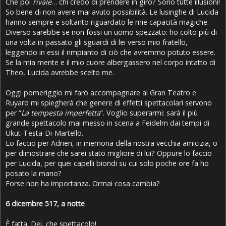
Che poi
rivale
… chi credo di prendere in giro? Sono tutte illusioni!
So bene di non avere mai avuto possibilità. Le lusinghe di Lucida
hanno sempre e soltanto riguardato le mie capacità magiche.
Diverso sarebbe se non fossi un uomo spezzato: ho colto più di
una volta in passato gli sguardi di lei verso mio fratello,
leggendo in essi il rimpianto di ciò che avremmo potuto essere.
Se la mia mente e il mio cuore albergassero nel corpo intatto di
Theo, Lucida avrebbe scelto me.
Oggi pomeriggio mi farò accompagnare al Gran Teatro e
Ruyard mi spiegherà che genere di effetti spettacolari servono
per “
La tempesta imperfetta
”. Voglio superarmi: sarà il più
grande spettacolo mai messo in scena a Feidelm dai tempi di
Ukut-Testa-Di-Martello.
Lo faccio per Adrien, in memoria della nostra vecchia amicizia, o
per dimostrare che sarei stato migliore di lui? Oppure lo faccio
per Lucida, per quei capelli biondi su cui solo poche ore fa ho
posato la mano?
Forse non ha importanza. Ormai cosa cambia?
6 dicembre 517, a notte
È fatta. Dei, che spettacolo!