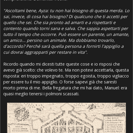
"Ascoltami bene, Ayza: tu non hai bisogno di questa merda. Lo
sai, invece, di cosa hai bisogno? Di qualcuno che ti accetti per
quello che sei. Che sia pronto ad amarti e a rispettarti e
contento quando torni sana e salva. Che sappia aspettarti per
tutto il tempo che occorre. Può essere un parente, un amante,
un amico... persino un animale. Ma dobbiamo trovarlo,
d'accordo? Perché sarà quella persona a fornirti l'appiglio a
cui dovrai aggrapparti per restare in vita".
Ricordo quando mi dicesti tutte queste cose e io risposi che
avevo già scelto: che volevo te. Ma non potevi accettarla, questa
risposta: eri troppo impegnato, troppo egoista, troppo vigliacco
per essere tu il mio appiglio. O forse sapevi già che saresti
morto prima di me. Bella fregatura che mi hai dato, Manuel: era
quasi meglio tenersi i polmoni scassati.