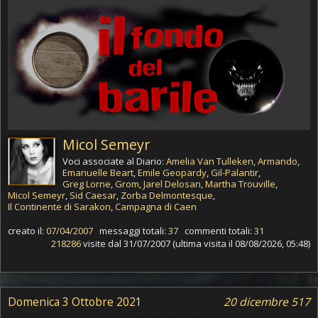
Micol Semeyr
Voci associate al Diario:
Amelia Van Tulleken
,
Armando
,
Emanuelle Beart
,
Emile Geopardy
,
Gil-Palantir
,
Greg Lorne
,
Grom
,
Jarel Delosan
,
Martha Trouville
,
Micol Semeyr
,
Sid Caesar
,
Zorba Delmontesque
,
Il Continente di Sarakon
,
Campagna di Caen
creato il:
07/04/2007
messaggi totali:
37
commenti totali:
31
218286
visite dal 31/07/2007 (ultima visita il 08/08/2026, 05:48)
Domenica 3 Ottobre 2021
20 dicembre 517