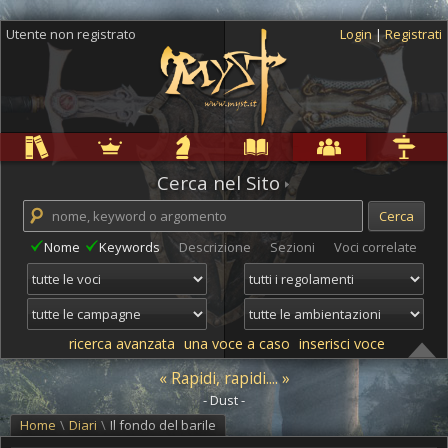
Utente non registrato
Login
|
Registrati
Regole
Ambientazioni
Campagne
Cyclopedia
Community
Altro
Cerca nel Sito
Nome
Keywords
Descrizione
Sezioni
Voci correlate
ricerca avanzata
una voce a caso
inserisci voce
« Rapidi, rapidi.... »
- Dust -
Home
\
Diari
\
Il fondo del barile