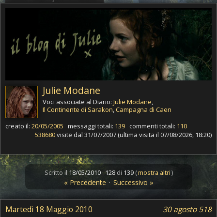
Julie Modane
Voci associate al Diario:
Julie Modane
,
Il Continente di Sarakon
,
Campagna di Caen
creato il:
20/05/2005
messaggi totali:
139
commenti totali:
110
538680
visite dal 31/07/2007 (ultima visita il 07/08/2026, 18:20)
Scritto il
18/05/2010
·
128
di
139
(
mostra altri
)
« Precedente
·
Successivo »
Martedì 18 Maggio 2010
30 agosto 518