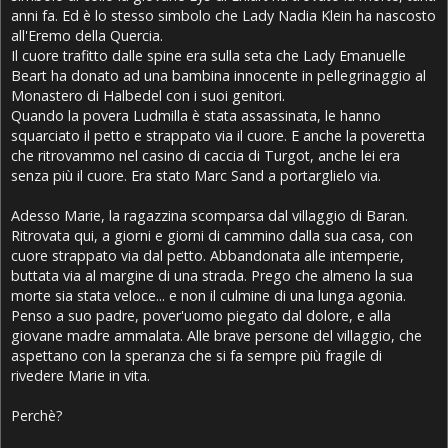
anni fa. Ed è lo stesso simbolo che Lady Nadia Klein ha nascosto
all'Eremo della Quercia.
Il cuore trafitto dalle spine era sulla seta che Lady Emanuelle
Beart ha donato ad una bambina innocente in pellegrinaggio al
Monastero di Halbedel con i suoi genitori.
Quando la povera Ludmilla è stata assassinata, le hanno
squarciato il petto e strappato via il cuore. E anche la poveretta
che ritrovammo nel casino di caccia di Turgot, anche lei era
senza più il cuore. Era stato Marc Sand a portarglielo via.
Adesso Marie, la ragazzina scomparsa dal villaggio di Baran.
Ritrovata qui, a giorni e giorni di cammino dalla sua casa, con
cuore strappato via dal petto. Abbandonata alle intemperie,
buttata via al margine di una strada. Prego che almeno la sua
morte sia stata veloce... e non il culmine di una lunga agonia.
Penso a suo padre, pover'uomo piegato dal dolore, e alla
giovane madre ammalata. Alle brave persone del villaggio, che
aspettano con la speranza che si fa sempre più fragile di
rivedere Marie in vita.
Perchè?