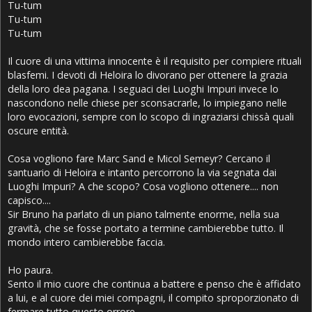
Tu-tum
Tu-tum
Tu-tum
Il cuore di una vittima innocente è il requisito per compiere rituali
blasfemi. I devoti di Heloira lo divorano per ottenere la grazia
della loro dea pagana. I seguaci dei Luoghi Impuri invece lo
nascondono nelle chiese per sconsacrarle, lo impiegano nelle
loro evocazioni, sempre con lo scopo di ingraziarsi chissà quali
oscure entità.
Cosa vogliono fare Marc Sand e Micol Semeyr? Cercano il
santuario di Heloira e intanto percorrono la via segnata dai
Luoghi Impuri? A che scopo? Cosa vogliono ottenere.... non
capisco....
Sir Bruno ha parlato di un piano talmente enorme, nella sua
gravità, che se fosse portato a termine cambierebbe tutto. Il
mondo intero cambierebbe faccia.
Ho paura.
Sento il mio cuore che continua a battere e penso che è affidato
a lui, e al cuore dei miei compagni, il compito sproporzionato di
fermare tutto questo orrore.