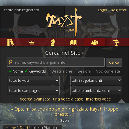
Utente non registrato
Login
|
Registrati
Regole
Ambientazioni
Campagne
Cyclopedia
Community
Altro
Cerca nel Sito
Nome
Keywords
Descrizione
Sezioni
Voci correlate
ricerca avanzata
una voce a caso
inserisci voce
« Ops, mi sa che abbiamo ringraziato Kayah troppo
presto... »
- Sven -
Home
\
Diari
\
Julie la Piattola -