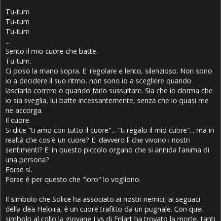
Tu-tum
Tu-tum
Tu-tum
...
Sento il mio cuore che batte.
Tu-tum.
Ci poso la mano sopra. E' regolare e lento, silenzioso. Non sono
io a decidere il suo ritmo, non sono io a scegliere quando
lasciarlo correre o quando farlo sussultare. Sia che io dorma che
io sia sveglia, lui batte incessantemente, senza che io quasi me
ne accorga.
Il cuore.
Si dice "ti amo con tutto il cuore"... "ti regalo il mio cuore"... ma in
realtà che cos'è un cuore? E' davvero lì che vivono i nostri
sentimenti? E' in questo piccolo organo che si annida l'anima di
una persona?
Forse sì.
Forse è per questo che "loro" lo vogliono.
Il simbolo che Solice ha associato ai nostri nemici, ai seguaci
della dea Heloira, è un cuore trafitto da un pugnale. Con quel
simbolo al collo la giovane Lys di Enlart ha trovato la morte, tanti