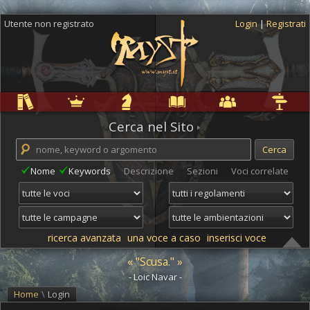
Utente non registrato
Login
|
Registrati
Regole
Ambientazioni
Campagne
Cyclopedia
Community
Altro
Cerca nel Sito
Nome
Keywords
Descrizione
Sezioni
Voci correlate
ricerca avanzata
una voce a caso
inserisci voce
« "Scusa." »
- Loic Navar -
Home
\
Login