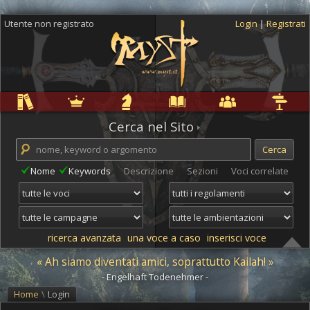
Utente non registrato
Login
|
Registrati
Regole
Ambientazioni
Campagne
Cyclopedia
Community
Altro
Cerca nel Sito
Nome
Keywords
Descrizione
Sezioni
Voci correlate
ricerca avanzata
una voce a caso
inserisci voce
« Ah siamo diventati amici, soprattutto Kailah! »
- Engelhaft Todenehmer -
Home
\
Login