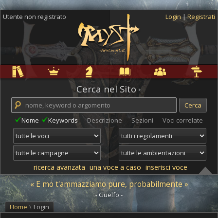
Utente non registrato
Login
|
Registrati
Regole
Ambientazioni
Campagne
Cyclopedia
Community
Altro
Cerca nel Sito
Nome
Keywords
Descrizione
Sezioni
Voci correlate
ricerca avanzata
una voce a caso
inserisci voce
« E mo t'ammazziamo pure, probabilmente »
- Guelfo -
Home
\
Login