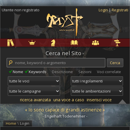
Utente non registrato
Login
|
Registrati
Regole
Ambientazioni
Campagne
Cyclopedia
Community
Altro
Cerca nel Sito
Nome
Keywords
Descrizione
Sezioni
Voci correlate
ricerca avanzata
una voce a caso
inserisci voce
« Io sono capace di grandi astinenze »
- Engelhaft Todenehmer -
Home
\
Login