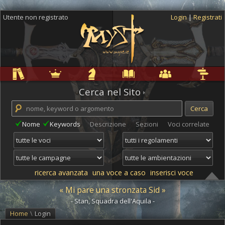
Utente non registrato
Login
|
Registrati
Regole
Ambientazioni
Campagne
Cyclopedia
Community
Altro
Cerca nel Sito
Nome
Keywords
Descrizione
Sezioni
Voci correlate
ricerca avanzata
una voce a caso
inserisci voce
« Mi pare una stronzata Sid »
- Stan, Squadra dell'Aquila -
Home
\
Login