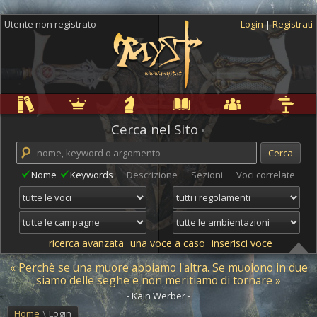
Utente non registrato
Login
|
Registrati
Regole
Ambientazioni
Campagne
Cyclopedia
Community
Altro
Cerca nel Sito
Nome
Keywords
Descrizione
Sezioni
Voci correlate
ricerca avanzata
una voce a caso
inserisci voce
« Perchè se una muore abbiamo l'altra. Se muoiono in due
siamo delle seghe e non meritiamo di tornare »
- Kain Werber -
Home
\
Login