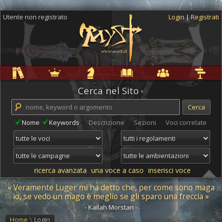
Utente non registrato
Login
|
Registrati
Regole
Ambientazioni
Campagne
Cyclopedia
Community
Altro
Cerca nel Sito
Nome
Keywords
Descrizione
Sezioni
Voci correlate
ricerca avanzata
una voce a caso
inserisci voce
« Veramente Luger mi ha detto che, per come sono maga
io, se vedo un mago è meglio se gli sparo una freccia »
- Kailah Morstan -
Home
\
Login